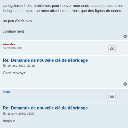
a
g
j'ai également des problèmes pour trouver mon code. quand je passe par
e
le logiciel, je reçois un mine-attachement mais que des lignes de codes.
un peu d'aide svp.
cordialement
winaides
Administrateur
Re: Demande de nouvelle clé de débridage
M
10 janv. 2019, 21:18
e
s
Code renvoyé
s
a
g
e
mtms
Re: Demande de nouvelle clé de débridage
M
11 janv. 2019, 08:52
e
s
bonjour,
s
a