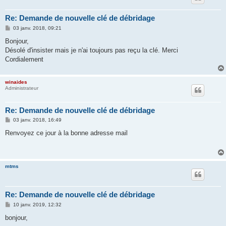
Re: Demande de nouvelle clé de débridage
M
03 janv. 2018, 09:21
e
s
Bonjour,
s
Désolé d'insister mais je n'ai toujours pas reçu la clé. Merci
a
g
Cordialement
e
winaides
Administrateur
Re: Demande de nouvelle clé de débridage
M
03 janv. 2018, 16:49
e
s
Renvoyez ce jour à la bonne adresse mail
s
a
g
e
mtms
Re: Demande de nouvelle clé de débridage
M
10 janv. 2019, 12:32
e
s
bonjour,
s