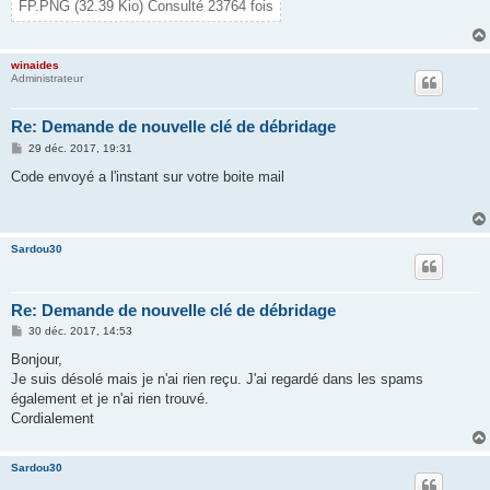
FP.PNG (32.39 Kio) Consulté 23764 fois
winaides
Administrateur
Re: Demande de nouvelle clé de débridage
M
29 déc. 2017, 19:31
e
s
Code envoyé a l'instant sur votre boite mail
s
a
g
e
Sardou30
Re: Demande de nouvelle clé de débridage
M
30 déc. 2017, 14:53
e
s
Bonjour,
s
Je suis désolé mais je n'ai rien reçu. J'ai regardé dans les spams
a
g
également et je n'ai rien trouvé.
e
Cordialement
Sardou30