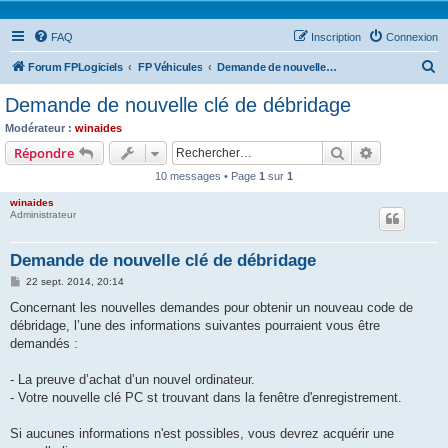
FAQ
Inscription
Connexion
R
Forum FPLogiciels
FP Véhicules
Demande de nouvelle clé de débridage
e
Demande de nouvelle clé de débridage
c
Modérateur :
winaides
h
Rechercher
Recherche 
Répondre
e
10 messages • Page
1
sur
1
r
winaides
c
Administrateur
h
Demande de nouvelle clé de débridage
e
M
22 sept. 2014, 20:14
r
e
s
Concernant les nouvelles demandes pour obtenir un nouveau code de
s
débridage, l’une des informations suivantes pourraient vous être
a
g
demandés :
e
- La preuve d’achat d’un nouvel ordinateur.
- Votre nouvelle clé PC st trouvant dans la fenêtre d'enregistrement.
Si aucunes informations n'est possibles, vous devrez acquérir une