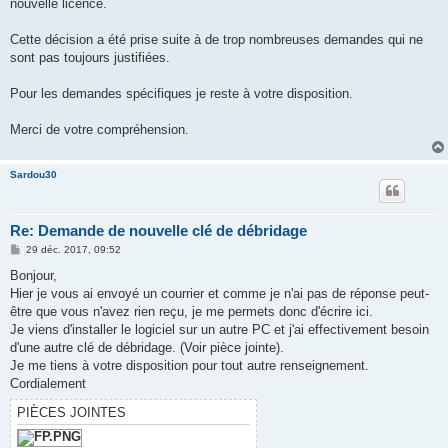
nouvelle licence.
Cette décision a été prise suite à de trop nombreuses demandes qui ne
sont pas toujours justifiées.
Pour les demandes spécifiques je reste à votre disposition.
Merci de votre compréhension.
Sardou30
Re: Demande de nouvelle clé de débridage
M
29 déc. 2017, 09:52
e
s
Bonjour,
s
Hier je vous ai envoyé un courrier et comme je n'ai pas de réponse peut-
a
g
être que vous n'avez rien reçu, je me permets donc d'écrire ici.
e
Je viens d'installer le logiciel sur un autre PC et j'ai effectivement besoin
d'une autre clé de débridage. (Voir pièce jointe).
Je me tiens à votre disposition pour tout autre renseignement.
Cordialement
PIÈCES JOINTES