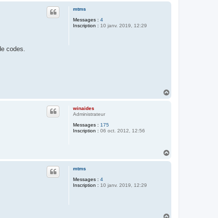
u
mtms
t
Messages :
4
Inscription :
10 janv. 2019, 12:29
de codes.
H
a
u
winaides
t
Administrateur
Messages :
175
Inscription :
06 oct. 2012, 12:56
H
a
u
mtms
t
Messages :
4
Inscription :
10 janv. 2019, 12:29
H