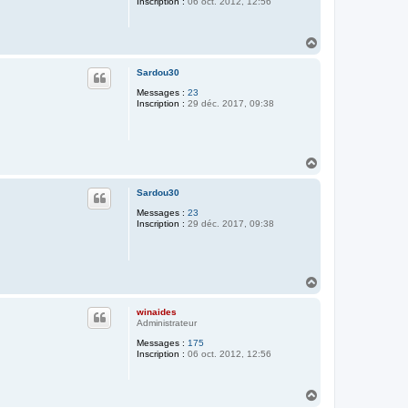
Inscription :
06 oct. 2012, 12:56
H
a
u
Sardou30
t
Messages :
23
Inscription :
29 déc. 2017, 09:38
H
a
u
Sardou30
t
Messages :
23
Inscription :
29 déc. 2017, 09:38
H
a
u
winaides
t
Administrateur
Messages :
175
Inscription :
06 oct. 2012, 12:56
H
a