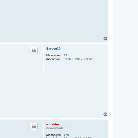
H
a
u
Sardou30
t
Messages :
23
Inscription :
29 déc. 2017, 09:38
H
a
u
winaides
t
Administrateur
Messages :
175