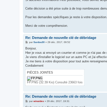
Cette décision a été prise suite à de trop nombreuses dema
Pour les demandes spécifiques je reste à votre disposition
Merci de votre compréhension.
Re: Demande de nouvelle clé de débridage
M
par
Sardou30
»
29 déc. 2017, 09:52
e
s
Bonjour,
s
Hier je vous ai envoyé un courrier et comme je n'ai pas de 
a
g
Je viens d'installer le logiciel sur un autre PC et j'ai effec
e
Je me tiens à votre disposition pour tout autre renseigneme
Cordialement
PIÈCES JOINTES
FP.PNG (32.39 Kio) Consulté 23663 fois
Re: Demande de nouvelle clé de débridage
M
par
winaides
»
29 déc. 2017, 19:31
e
s