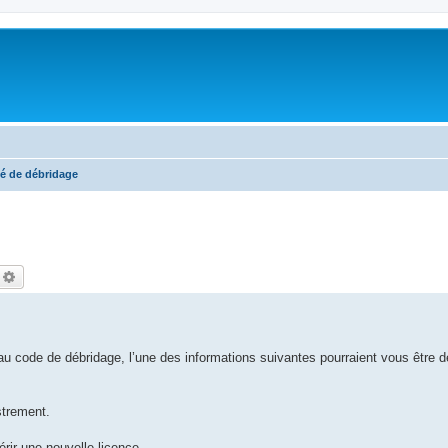
é de débridage
echercher
Recherche avancée
u code de débridage, l’une des informations suivantes pourraient vous être 
strement.
rir une nouvelle licence.