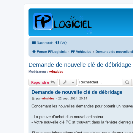
Raccourcis
FAQ
Forum FPLogiciels
FP Véhicules
Demande de nouvelle cl
Demande de nouvelle clé de débridage
Modérateur :
winaides
R
Répondre
Demande de nouvelle clé de débridage
M
par
winaides
»
22 sept. 2014, 20:14
e
s
Concernant les nouvelles demandes pour obtenir un nouvea
s
a
g
- La preuve d’achat d’un nouvel ordinateur.
e
- Votre nouvelle clé PC st trouvant dans la fenêtre d'enregi
Si aucunes informations n'est possibles, vous devrez acqué