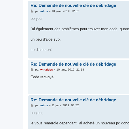
Re: Demande de nouvelle clé de débridage
M
par
mtms
»
10 janv. 2019, 12:32
e
s
bonjour,
s
a
g
j'ai également des problèmes pour trouver mon code. quand 
e
un peu d'aide svp.
cordialement
Re: Demande de nouvelle clé de débridage
M
par
winaides
»
10 janv. 2019, 21:18
e
s
Code renvoyé
s
a
g
e
Re: Demande de nouvelle clé de débridage
M
par
mtms
»
11 janv. 2019, 08:52
e
s
bonjour,
s
a
g
je vous remercie cependant j'ai acheté un nouveau pc donc
e