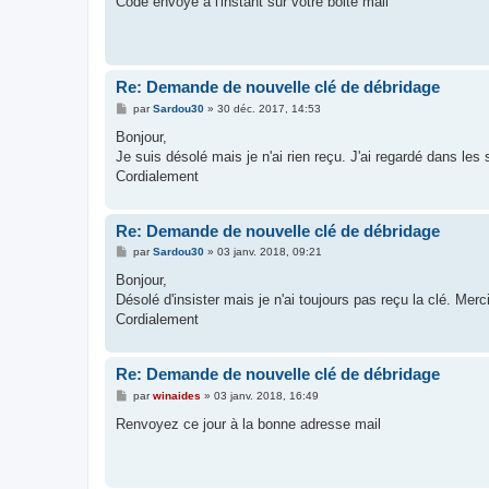
Code envoyé a l'instant sur votre boite mail
s
a
g
e
Re: Demande de nouvelle clé de débridage
M
par
Sardou30
»
30 déc. 2017, 14:53
e
s
Bonjour,
s
Je suis désolé mais je n'ai rien reçu. J'ai regardé dans les
a
g
Cordialement
e
Re: Demande de nouvelle clé de débridage
M
par
Sardou30
»
03 janv. 2018, 09:21
e
s
Bonjour,
s
Désolé d'insister mais je n'ai toujours pas reçu la clé. Merc
a
g
Cordialement
e
Re: Demande de nouvelle clé de débridage
M
par
winaides
»
03 janv. 2018, 16:49
e
s
Renvoyez ce jour à la bonne adresse mail
s
a
g
e