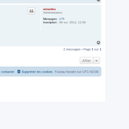
a
u
winaides
t
Administrateur
Messages :
175
Inscription :
06 oct. 2012, 12:56
H
a
2 messages • Page
1
sur
1
u
t
Aller
 contacter
Supprimer les cookies
Fuseau horaire sur
UTC+02:00