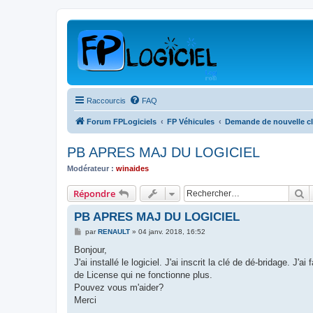
Raccourcis
FAQ
Forum FPLogiciels
FP Véhicules
Demande de nouvelle cl
PB APRES MAJ DU LOGICIEL
Modérateur :
winaides
R
Répondre
PB APRES MAJ DU LOGICIEL
M
par
RENAULT
»
04 janv. 2018, 16:52
e
s
Bonjour,
s
J'ai installé le logiciel. J'ai inscrit la clé de dé-bridage
a
g
de License qui ne fonctionne plus.
e
Pouvez vous m'aider?
Merci