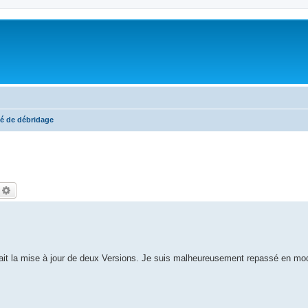
é de débridage
echercher
Recherche avancée
. J'ai fait la mise à jour de deux Versions. Je suis malheureusement repassé en 