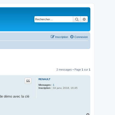
Rechercher
Recherche avancé
Inscription
Connexion
2 messages • Page
1
sur
1
RENAULT
Messages :
1
Inscription :
04 janv. 2018, 16:45
mode démo avec la clé
H