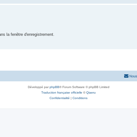
ns la fenêtre d'enregistrement.
Nous
Développé par
phpBB
® Forum Software © phpBB Limited
Traduction française officielle
©
Qiaeru
Confidentialité
|
Conditions