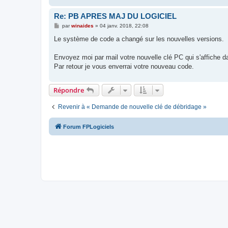
Re: PB APRES MAJ DU LOGICIEL
M
par
winaides
»
04 janv. 2018, 22:08
e
s
Le système de code a changé sur les nouvelles versions.
s
a
g
Envoyez moi par mail votre nouvelle clé PC qui s'affiche da
e
Par retour je vous enverrai votre nouveau code.
Répondre
Revenir à « Demande de nouvelle clé de débridage »
Forum FPLogiciels