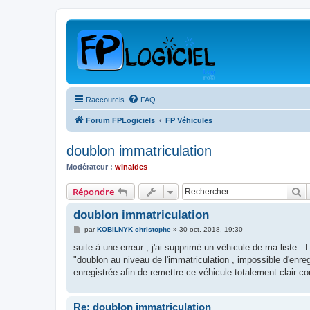
Raccourcis
FAQ
Forum FPLogiciels
FP Véhicules
doublon immatriculation
Modérateur :
winaides
R
Répondre
doublon immatriculation
M
par
KOBILNYK christophe
»
30 oct. 2018, 19:30
e
s
suite à une erreur , j'ai supprimé un véhicule de ma liste 
s
"doublon au niveau de l'immatriculation , impossible d'enre
a
g
enregistrée afin de remettre ce véhicule totalement clair com
e
Re: doublon immatriculation