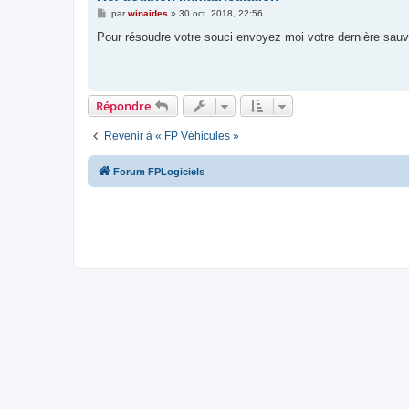
M
par
winaides
»
30 oct. 2018, 22:56
e
s
Pour résoudre votre souci envoyez moi votre dernière sau
s
a
g
e
Répondre
Revenir à « FP Véhicules »
Forum FPLogiciels