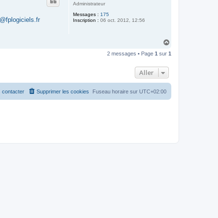
t
Administrateur
Messages :
175
@fplogiciels.fr
Inscription :
06 oct. 2012, 12:56
H
a
2 messages • Page
1
sur
1
u
t
Aller
 contacter
Supprimer les cookies
Fuseau horaire sur
UTC+02:00