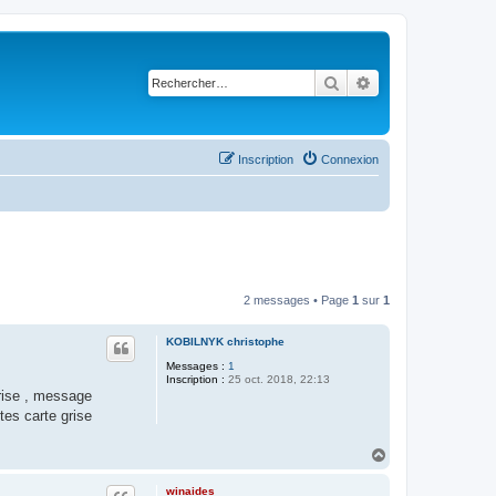
Rechercher
Recherche avancé
Inscription
Connexion
2 messages • Page
1
sur
1
KOBILNYK christophe
Messages :
1
Inscription :
25 oct. 2018, 22:13
grise , message
tes carte grise
H
a
u
winaides