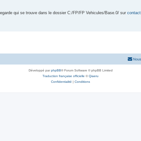
vegarde qui se trouve dans le dossier C:/FP/FP Vehicules/Base.0/ sur
contact
Nous
Développé par
phpBB
® Forum Software © phpBB Limited
Traduction française officielle
©
Qiaeru
Confidentialité
|
Conditions