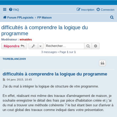
FAQ
Inscription
Connexion
R
Forum FPLogiciels
FP Maison
e
difficultés à comprendre la logique du
c
programme
h
Modérateur :
winaides
e
Rechercher
Recherche 
Répondre
r
3 messages • Page
1
sur
1
c
TIGREBLANC2009
h
e
difficultés à comprendre la logique du programme
r
M
04 janv. 2015, 10:45
e
s
J'ai du mal à intégrer la logique de structure de vtre programme.
s
a
g
En effet, réalisant moi même des travaux d'aménagement de maison, je
e
souhaite enregistrer le détail des frais par pièce d'habitation créée et j 'ai
du mal a trouver une méthode cohérente ? le but étant bien sur d'arriver à
un cout global des travaux comme indiqué dans votre présentation.