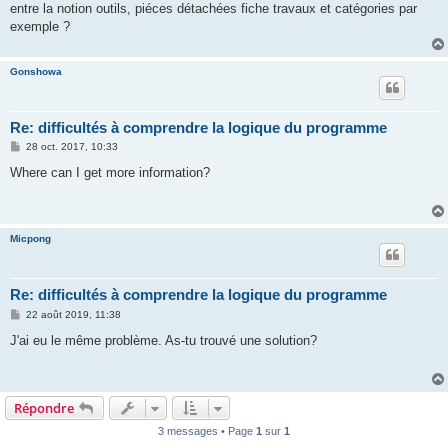
entre la notion outils, piéces détachées fiche travaux et catégories par
exemple ?
Gonshowa
Re: difficultés à comprendre la logique du programme
M
28 oct. 2017, 10:33
e
s
Where can I get more information?
s
a
g
e
Micpong
Re: difficultés à comprendre la logique du programme
M
22 août 2019, 11:38
e
s
J'ai eu le même problème. As-tu trouvé une solution?
s
a
g
e
Répondre
3 messages • Page
1
sur
1