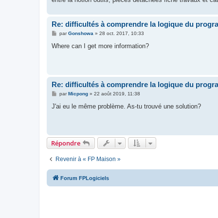
Re: difficultés à comprendre la logique du prog
M
par
Gonshowa
»
28 oct. 2017, 10:33
e
s
Where can I get more information?
s
a
g
e
Re: difficultés à comprendre la logique du prog
M
par
Micpong
»
22 août 2019, 11:38
e
s
J'ai eu le même problème. As-tu trouvé une solution?
s
a
g
e
Répondre
Revenir à « FP Maison »
Forum FPLogiciels