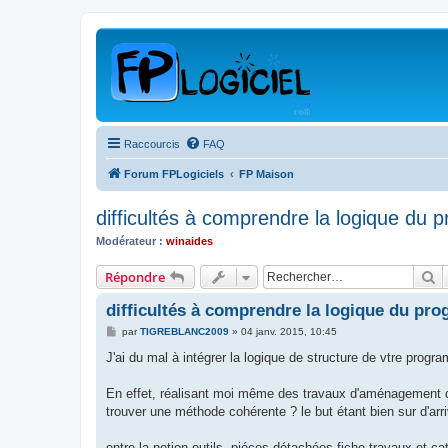
Raccourcis
FAQ
Forum FPLogiciels
FP Maison
difficultés à comprendre la logique du
Modérateur :
winaides
R
Répondre
difficultés à comprendre la logique du pr
M
par
TIGREBLANC2009
»
04 janv. 2015, 10:45
e
s
J'ai du mal à intégrer la logique de structure de vtre progr
s
a
g
En effet, réalisant moi même des travaux d'aménagement de m
e
trouver une méthode cohérente ? le but étant bien sur d'ar
entre la notion outils, piéces détachées fiche travaux et c