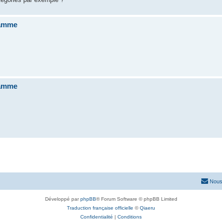
ramme
ramme
Nous
Développé par
phpBB
® Forum Software © phpBB Limited
Traduction française officielle
©
Qiaeru
Confidentialité
|
Conditions