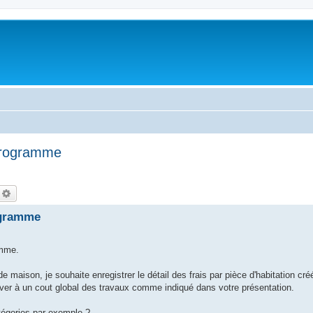
 programme
echercher
Recherche avancée
ogramme
amme.
aison, je souhaite enregistrer le détail des frais par pièce d'habitation créée
river à un cout global des travaux comme indiqué dans votre présentation.
atégories par exemple ?