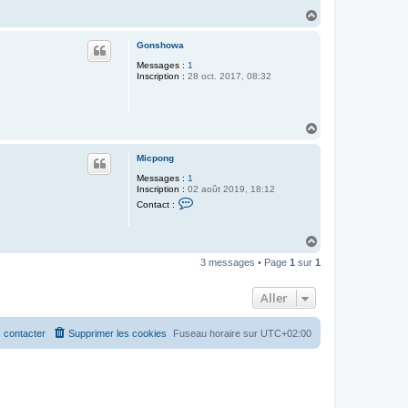
H
a
u
Gonshowa
t
Messages :
1
Inscription :
28 oct. 2017, 08:32
H
a
u
Micpong
t
Messages :
1
Inscription :
02 août 2019, 18:12
C
Contact :
o
n
t
H
a
a
c
3 messages • Page
1
sur
1
t
u
e
t
r
Aller
M
i
c
p
 contacter
Supprimer les cookies
Fuseau horaire sur
UTC+02:00
o
n
g