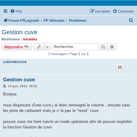
FAQ
Inscription
Connexion
R
Forum FPLogiciels
FP Véhicules
Problèmes
e
Gestion cuve
c
Modérateur :
winaides
h
Rechercher
Recherche 
Répondre
e
2 messages • Page
1
sur
1
r
LUDIVINE62158
c
h
Gestion cuve
e
M
24 janv. 2020, 08:52
r
e
s
Bonjour,
s
a
g
nous disposons d'une cuve j ai donc renseigné la volume , ensuite saisi
e
les prise de carburant mais je n 'ai pas le "reste" cuve .
pouvez vous me faire suivre un mode opératoire afin de pouvoir exploiter
la fonction Gestion de cuve