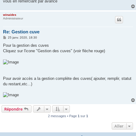
vous en remerciant par avance
winaides
Administrateur
Re: Gestion cuve
M
25 janv. 2020, 18:30
e
s
Pour la gestion des cuves
s
Cliquez sur l'icone "Gestion des cuves" (voir flèche rouge)
a
g
e
Pour avoir accès a la gestion complète des cuves( ajouter, remplir, statut
du restant,etc...)
Répondre
2 messages • Page
1
sur
1
Aller