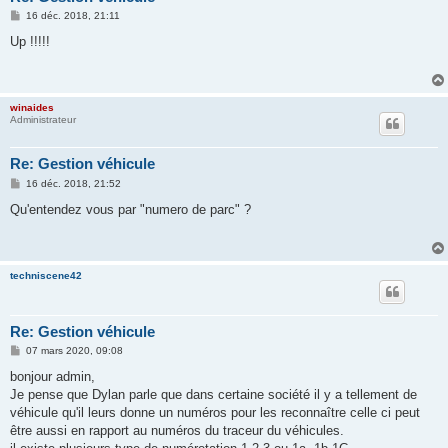
M
16 déc. 2018, 21:11
e
s
Up !!!!!
s
a
g
e
winaides
Administrateur
Re: Gestion véhicule
M
16 déc. 2018, 21:52
e
s
Qu'entendez vous par "numero de parc" ?
s
a
g
e
techniscene42
Re: Gestion véhicule
M
07 mars 2020, 09:08
e
s
bonjour admin,
s
Je pense que Dylan parle que dans certaine société il y a tellement de
a
g
véhicule qu'il leurs donne un numéros pour les reconnaître celle ci peut
e
être aussi en rapport au numéros du traceur du véhicules.