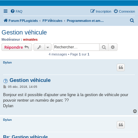
FAQ
Inscription
Connexion
R
Forum FPLogiciels
FP Véhicules
Programmation et amélioration en cours .....
e
Gestion véhicule
c
Modérateur :
winaides
h
Rechercher
Recherche 
Répondre
e
4 messages • Page
1
sur
1
r
Dylan
c
h
Gestion véhicule
e
M
05 déc. 2018, 14:05
r
e
s
Bonjour est il possible d'ajouter une ligne à la gestion de véhicule pour
s
pouvoir rentrer un numéro de parc ??
a
g
Dylan
e
Dylan
Re: Gestion véhicule