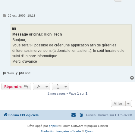
M
25 oct. 2009, 18:13
e
s
s
a
g
Message original: High_Tech
e
Bonjour,
Vous serait-il possible de créer une application afin de gérer les
différentes interventions (à domicile, en atelier...), le coût horaire et le
suivi d'un parc informatique
Merci d'avance
je vais y penser.
Répondre
2 messages • Page
1
sur
1
Aller
Forum FPLogiciels
Fuseau horaire sur
UTC+02:00
Développé par
phpBB
® Forum Software © phpBB Limited
Traduction française officielle
©
Qiaeru