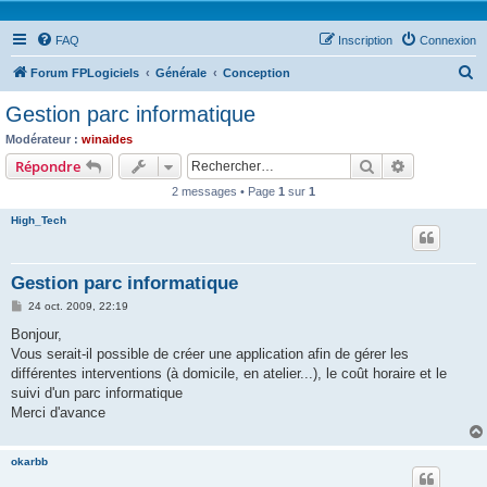
FAQ
Inscription
Connexion
R
Forum FPLogiciels
Générale
Conception
e
Gestion parc informatique
c
Modérateur :
winaides
h
Rechercher
Recherche 
Répondre
e
2 messages • Page
1
sur
1
r
High_Tech
c
h
Gestion parc informatique
e
M
24 oct. 2009, 22:19
r
e
s
Bonjour,
s
Vous serait-il possible de créer une application afin de gérer les
a
g
différentes interventions (à domicile, en atelier...), le coût horaire et le
e
suivi d'un parc informatique
Merci d'avance
okarbb