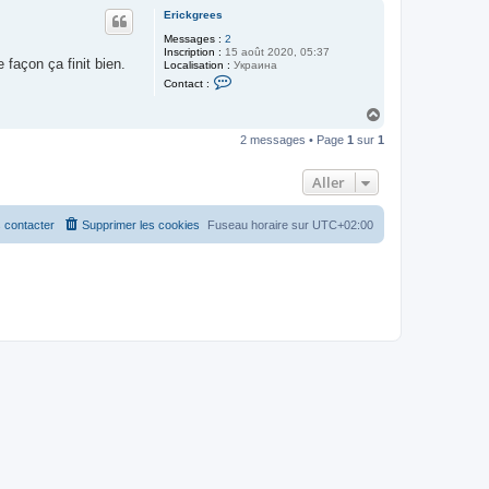
u
Erickgrees
t
Messages :
2
Inscription :
15 août 2020, 05:37
 façon ça finit bien.
Localisation :
Украина
C
Contact :
o
n
H
t
a
a
2 messages • Page
1
sur
1
c
u
t
t
e
Aller
r
E
r
i
 contacter
Supprimer les cookies
Fuseau horaire sur
UTC+02:00
c
k
g
r
e
e
s