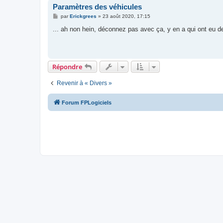
Paramètres des véhicules
M
par
Erickgrees
»
23 août 2020, 17:15
e
s
... ah non hein, déconnez pas avec ça, y en a qui ont eu des 
s
a
g
e
Répondre
Revenir à « Divers »
Forum FPLogiciels