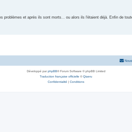
problèmes et après ils sont morts... ou alors ils l'étaient déjà. Enfin de toute
Nous
Développé par
phpBB
® Forum Software © phpBB Limited
Traduction française officielle
©
Qiaeru
Confidentialité
|
Conditions