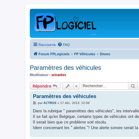
Raccourcis
FAQ
Forum FPLogiciels
FP Véhicules
Divers
Paramètres des véhicules
Modérateur :
winaides
R
Répondre
Paramètres des véhicules
M
par
ACTROS
»
17 déc. 2013, 12:08
e
s
Dans la rubrique " paramètres des véhicules", les interval
s
Il se fait qu'en Belgique, certains types de véhicules ont d
a
g
Il serait bien que ce problème soit résolu.
e
Idem concernant les " alertes "! Une alerte sonore serait la