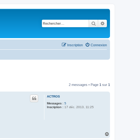
Rechercher
Recherche avancé
Inscription
Connexion
2 messages • Page
1
sur
1
ACTROS
Messages :
5
Inscription :
17 déc. 2013, 11:25
H
a