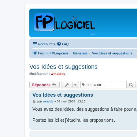
Raccourcis
FAQ
Forum FPLogiciels
Générale
Vos idées et suggestions .
Vos Idées et suggestions
Modérateur :
winaides
R
Répondre
Vos Idées et suggestions
M
par
okarbb
»
03 nov. 2009, 13:15
e
Vous avez des idées, des suggestions à faire pour amé
s
s
a
Postez les ici et j'étudirai les propositions.
g
e