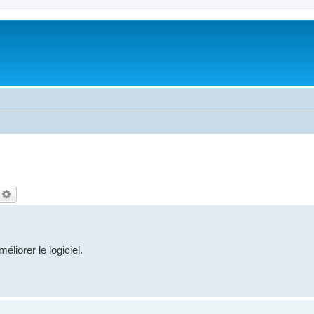
echercher
Recherche avancée
liorer le logiciel.