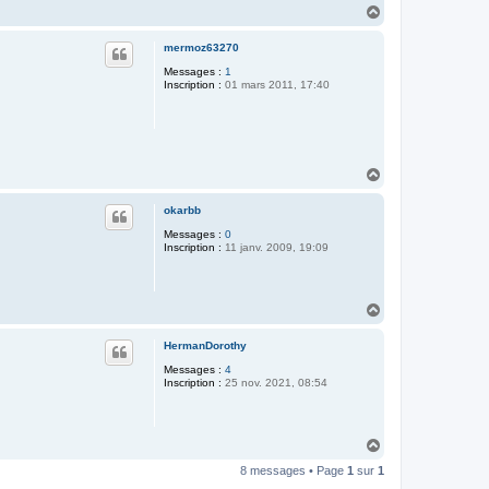
H
a
u
mermoz63270
t
Messages :
1
Inscription :
01 mars 2011, 17:40
H
a
u
okarbb
t
Messages :
0
Inscription :
11 janv. 2009, 19:09
H
a
u
HermanDorothy
t
Messages :
4
Inscription :
25 nov. 2021, 08:54
H
a
8 messages • Page
1
sur
1
u