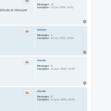
t
Messages :
11
Inscription :
19 juin 2009, 16:22
ehicule et retrouver
H
a
u
neomat
t
Messages :
1
Inscription :
24 avr. 2010, 15:04
H
a
u
okarbb
t
Messages :
0
Inscription :
11 janv. 2009, 19:09
H
a
u
okarbb
t
Messages :
0
Inscription :
11 janv. 2009, 19:09