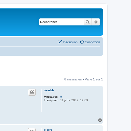
Rechercher
Recherche avancé
Inscription
Connexion
8 messages • Page
1
sur
1
okarbb
Messages :
0
Inscription :
11 janv. 2009, 19:09
H
a
u
pierre