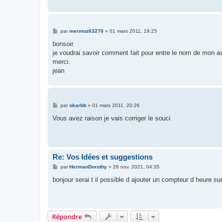
e
M
par
mermoz63270
»
01 mars 2011, 19:25
e
s
bonsoir.
s
je voudrai savoir comment fait pour entre le nom de mon as
a
g
merci.
e
jean
M
par
okarbb
»
01 mars 2011, 20:26
e
s
Vous avez raison je vais corriger le souci
s
a
g
e
Re: Vos Idées et suggestions
M
par
HermanDorothy
»
26 nov. 2021, 04:35
e
s
bonjour serai t il possible d ajouter un compteur d heure su
s
a
g
e
Répondre