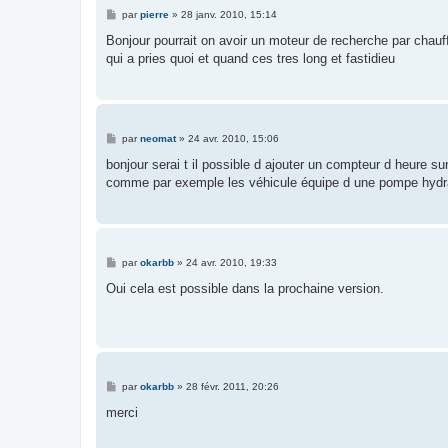
M
par
pierre
»
28 janv. 2010, 15:14
e
s
Bonjour pourrait on avoir un moteur de recherche par chauffe
s
qui a pries quoi et quand ces tres long et fastidieu
a
g
e
M
par
neomat
»
24 avr. 2010, 15:06
e
s
bonjour serai t il possible d ajouter un compteur d heure su
s
comme par exemple les véhicule équipe d une pompe hydr
a
g
e
M
par
okarbb
»
24 avr. 2010, 19:33
e
s
Oui cela est possible dans la prochaine version.
s
a
g
e
M
par
okarbb
»
28 févr. 2011, 20:26
e
s
merci
s
a
g