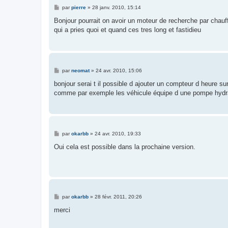
M
par
pierre
»
28 janv. 2010, 15:14
e
s
Bonjour pourrait on avoir un moteur de recherche par chauffe
s
qui a pries quoi et quand ces tres long et fastidieu
a
g
e
M
par
neomat
»
24 avr. 2010, 15:06
e
s
bonjour serai t il possible d ajouter un compteur d heure su
s
comme par exemple les véhicule équipe d une pompe hydr
a
g
e
M
par
okarbb
»
24 avr. 2010, 19:33
e
s
Oui cela est possible dans la prochaine version.
s
a
g
e
M
par
okarbb
»
28 févr. 2011, 20:26
e
s
merci
s
a
g