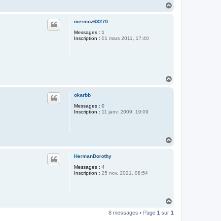
H
a
u
mermoz63270
t
Messages :
1
Inscription :
01 mars 2011, 17:40
H
a
u
okarbb
t
Messages :
0
Inscription :
11 janv. 2009, 19:09
H
a
u
HermanDorothy
t
Messages :
4
Inscription :
25 nov. 2021, 08:54
H
a
8 messages • Page
1
sur
1
u