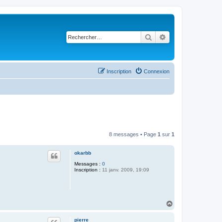
Rechercher
Recherche avancé
Inscription
Connexion
8 messages • Page
1
sur
1
okarbb
Messages :
0
Inscription :
11 janv. 2009, 19:09
H
a
u
pierre