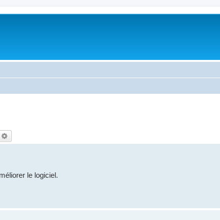
echercher
Recherche avancée
liorer le logiciel.