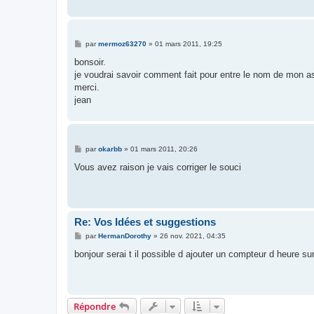
e
M
par
mermoz63270
»
01 mars 2011, 19:25
e
s
bonsoir.
s
je voudrai savoir comment fait pour entre le nom de mon as
a
g
merci.
e
jean
M
par
okarbb
»
01 mars 2011, 20:26
e
s
Vous avez raison je vais corriger le souci
s
a
g
e
Re: Vos Idées et suggestions
M
par
HermanDorothy
»
26 nov. 2021, 04:35
e
s
bonjour serai t il possible d ajouter un compteur d heure su
s
a
g
e
Répondre