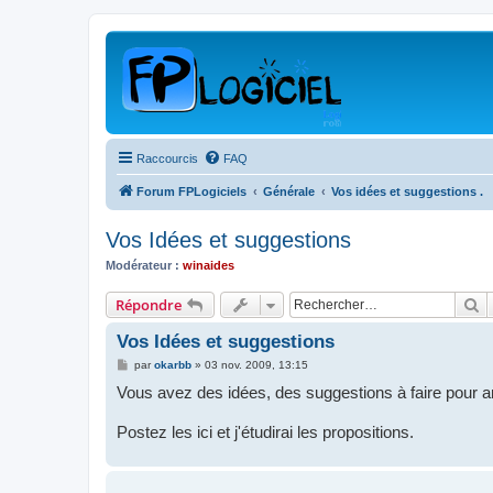
Raccourcis
FAQ
Forum FPLogiciels
Générale
Vos idées et suggestions .
Vos Idées et suggestions
Modérateur :
winaides
R
Répondre
Vos Idées et suggestions
M
par
okarbb
»
03 nov. 2009, 13:15
e
Vous avez des idées, des suggestions à faire pour amé
s
s
a
Postez les ici et j'étudirai les propositions.
g
e