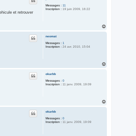
t
Messages :
11
Inscription :
19 juin 2009, 16:22
ehicule et retrouver
H
a
u
neomat
t
Messages :
1
Inscription :
24 avr. 2010, 15:04
H
a
u
okarbb
t
Messages :
0
Inscription :
11 janv. 2009, 19:09
H
a
u
okarbb
t
Messages :
0
Inscription :
11 janv. 2009, 19:09