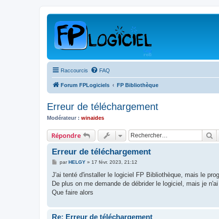
Raccourcis
FAQ
Forum FPLogiciels
FP Bibliothèque
Erreur de téléchargement
Modérateur :
winaides
R
Répondre
Erreur de téléchargement
M
par
HELGY
»
17 févr. 2023, 21:12
e
s
J'ai tenté d'installer le logiciel FP Bibliothèque, mais le pr
s
De plus on me demande de débrider le logiciel, mais je n'ai
a
g
Que faire alors
e
Re: Erreur de téléchargement