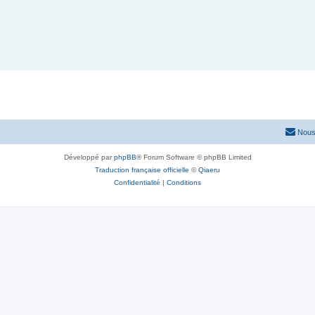
Nous
Développé par
phpBB
® Forum Software © phpBB Limited
Traduction française officielle
©
Qiaeru
Confidentialité
|
Conditions