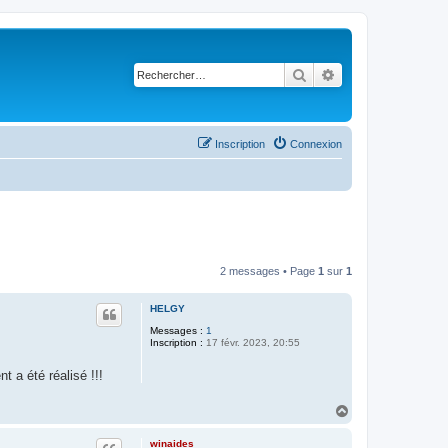
Rechercher
Recherche avancé
Inscription
Connexion
2 messages • Page
1
sur
1
HELGY
Messages :
1
Inscription :
17 févr. 2023, 20:55
 a été réalisé !!!
H
a
u
winaides