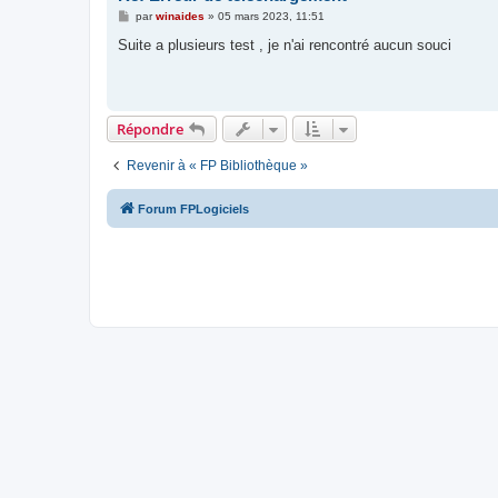
M
par
winaides
»
05 mars 2023, 11:51
e
s
Suite a plusieurs test , je n'ai rencontré aucun souci
s
a
g
e
Répondre
Revenir à « FP Bibliothèque »
Forum FPLogiciels