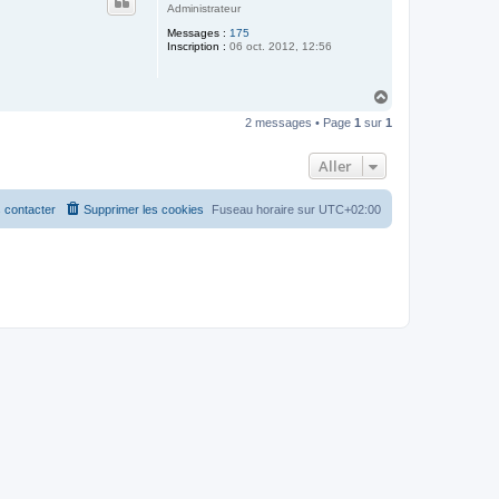
t
Administrateur
Messages :
175
Inscription :
06 oct. 2012, 12:56
H
a
2 messages • Page
1
sur
1
u
t
Aller
 contacter
Supprimer les cookies
Fuseau horaire sur
UTC+02:00