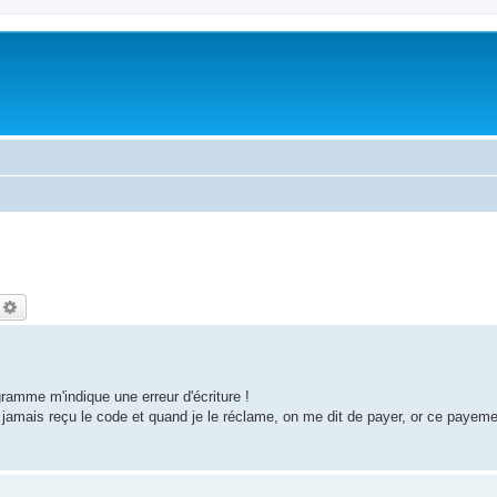
echercher
Recherche avancée
ogramme m'indique une erreur d'écriture !
 jamais reçu le code et quand je le réclame, on me dit de payer, or ce payement