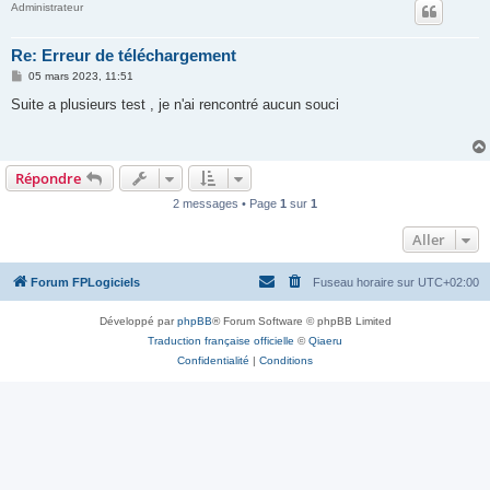
Administrateur
Re: Erreur de téléchargement
M
05 mars 2023, 11:51
e
s
Suite a plusieurs test , je n'ai rencontré aucun souci
s
a
g
e
Répondre
2 messages • Page
1
sur
1
Aller
Forum FPLogiciels
Fuseau horaire sur
UTC+02:00
Développé par
phpBB
® Forum Software © phpBB Limited
Traduction française officielle
©
Qiaeru
Confidentialité
|
Conditions