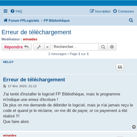
FAQ
Inscription
Connexion
R
Forum FPLogiciels
FP Bibliothèque
e
Erreur de téléchargement
c
Modérateur :
winaides
h
Rechercher
Recherche 
Répondre
e
2 messages • Page
1
sur
1
r
HELGY
c
h
Erreur de téléchargement
e
M
17 févr. 2023, 21:12
r
e
s
J'ai tenté d'installer le logiciel FP Bibliothèque, mais le programme
s
m'indique une erreur d'écriture !
a
g
De plus on me demande de débrider le logiciel, mais je n'ai jamais reçu le
e
code et quand je le réclame, on me dit de payer, or ce payement a été
réalisé !!!
Que faire alors
winaides