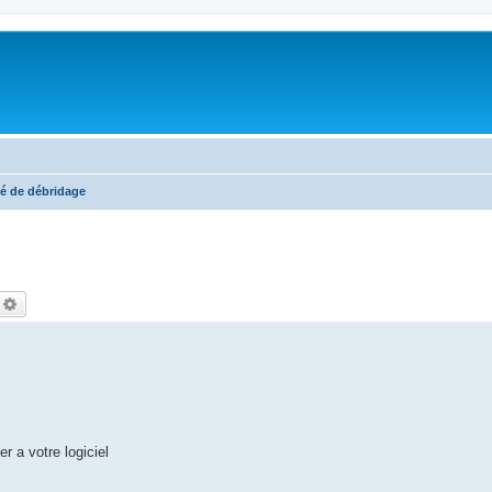
é de débridage
echercher
Recherche avancée
r a votre logiciel