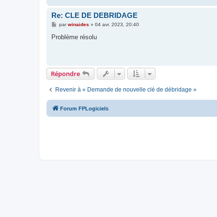
Re: CLE DE DEBRIDAGE
M
par
winaides
»
04 avr. 2023, 20:40
e
s
Problème résolu
s
a
g
e
Répondre
Revenir à « Demande de nouvelle clé de débridage »
Forum FPLogiciels