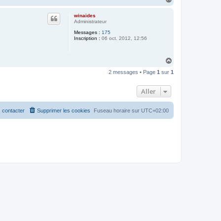
a
u
winaides
t
Administrateur
Messages :
175
Inscription :
06 oct. 2012, 12:56
H
a
2 messages • Page
1
sur
1
u
t
Aller
 contacter
Supprimer les cookies
Fuseau horaire sur
UTC+02:00