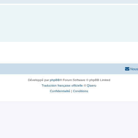
Nous
Développé par
phpBB
® Forum Software © phpBB Limited
Traduction française officielle
©
Qiaeru
Confidentialité
|
Conditions