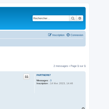
Rechercher
Recherche avancé
Inscription
Connexion
2 messages • Page
1
sur
1
PARTNER87
Messages :
3
Inscription :
14 févr. 2023, 14:46
H