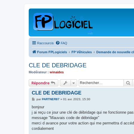
Raccourcis
FAQ
Forum FPLogiciels
FP Véhicules
Demande de nouvelle cl
CLE DE DEBRIDAGE
Modérateur :
winaides
R
Répondre
CLE DE DEBRIDAGE
M
par
PARTNER87
»
01 avr. 2023, 15:30
e
s
bonjour
s
j ai reçu ce jour une clé de débridage qui ne fonctionne pas
a
g
message "Mauvais code de débridage"
e
merci d avance pour votre action qui me permettra d accéde
cordialement