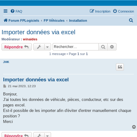
FAQ
Inscription
Connexion
R
Forum FPLogiciels
FP Véhicules
Installation
e
Importer données via excel
c
Modérateur :
winaides
h
Rechercher
Recherche 
Répondre
e
1 message • Page
1
sur
1
r
JHK
c
h
Importer données via excel
e
M
21 mai 2023, 12:23
r
e
s
Bonjour,
s
J'ai toutes les données de véhicule, pièces, conducteur, etc sur des
a
g
pages excel.
e
Est-il possible de les importer afin d'éviter d'entrer manuellement chaque
position ?
Merci
Répondre