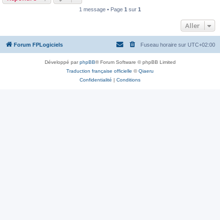
1 message • Page
1
sur
1
Aller
Forum FPLogiciels
Fuseau horaire sur
UTC+02:00
Développé par
phpBB
® Forum Software © phpBB Limited
Traduction française officielle
©
Qiaeru
Confidentialité
|
Conditions