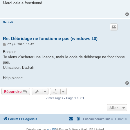
s
Merci cela a fonctionné
s
a
g
e
Badrali
Re: Débridage ne fonctionne pas (windows 10)
M
07 juin 2026, 13:42
e
s
Bonjour
s
Je viens d'acheter une licence, mais le code de déblocage ne fonctionne
a
g
pas.
e
Utilisateur: Badrali
Help please
Répondre
7 messages • Page
1
sur
1
Aller
Forum FPLogiciels
Fuseau horaire sur
UTC+02:00
Développé par
phpBB
® Forum Software © phpBB Limited