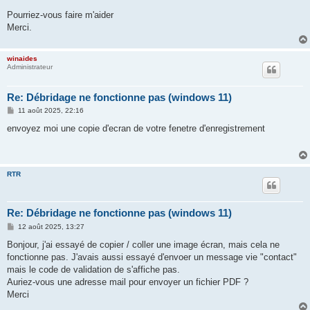
Pourriez-vous faire m'aider
Merci.
winaides
Administrateur
Re: Débridage ne fonctionne pas (windows 11)
M
11 août 2025, 22:16
e
s
envoyez moi une copie d'ecran de votre fenetre d'enregistrement
s
a
g
e
RTR
Re: Débridage ne fonctionne pas (windows 11)
M
12 août 2025, 13:27
e
s
Bonjour, j'ai essayé de copier / coller une image écran, mais cela ne
s
fonctionne pas. J'avais aussi essayé d'envoer un message vie "contact"
a
g
mais le code de validation de s'affiche pas.
e
Auriez-vous une adresse mail pour envoyer un fichier PDF ?
Merci