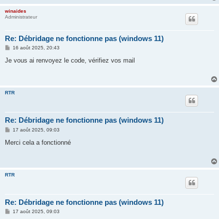
winaides
Administrateur
Re: Débridage ne fonctionne pas (windows 11)
M
16 août 2025, 20:43
e
s
Je vous ai renvoyez le code, vérifiez vos mail
s
a
g
e
RTR
Re: Débridage ne fonctionne pas (windows 11)
M
17 août 2025, 09:03
e
s
Merci cela a fonctionné
s
a
g
e
RTR
Re: Débridage ne fonctionne pas (windows 11)
M
17 août 2025, 09:03
e