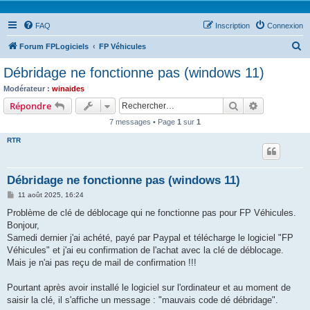
FAQ
Inscription
Connexion
R
Forum FPLogiciels
FP Véhicules
e
Débridage ne fonctionne pas (windows 11)
c
Modérateur :
winaides
h
Rechercher
Recherche 
Répondre
e
7 messages • Page
1
sur
1
r
RTR
c
h
Débridage ne fonctionne pas (windows 11)
e
M
11 août 2025, 16:24
r
e
s
Problème de clé de déblocage qui ne fonctionne pas pour FP Véhicules.
s
Bonjour,
a
g
Samedi dernier j'ai achété, payé par Paypal et télécharge le logiciel "FP
e
Véhicules" et j'ai eu confirmation de l'achat avec la clé de déblocage.
Mais je n'ai pas reçu de mail de confirmation !!!
Pourtant après avoir installé le logiciel sur l'ordinateur et au moment de
saisir la clé, il s'affiche un message : "mauvais code dé débridage".