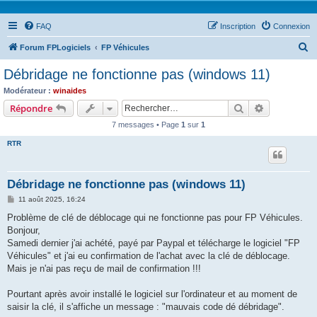
FAQ
Inscription
Connexion
R
Forum FPLogiciels
FP Véhicules
e
Débridage ne fonctionne pas (windows 11)
c
Modérateur :
winaides
h
Rechercher
Recherche 
Répondre
e
7 messages • Page
1
sur
1
r
RTR
c
h
Débridage ne fonctionne pas (windows 11)
e
M
11 août 2025, 16:24
r
e
s
Problème de clé de déblocage qui ne fonctionne pas pour FP Véhicules.
s
Bonjour,
a
g
Samedi dernier j'ai achété, payé par Paypal et télécharge le logiciel "FP
e
Véhicules" et j'ai eu confirmation de l'achat avec la clé de déblocage.
Mais je n'ai pas reçu de mail de confirmation !!!
Pourtant après avoir installé le logiciel sur l'ordinateur et au moment de
saisir la clé, il s'affiche un message : "mauvais code dé débridage".