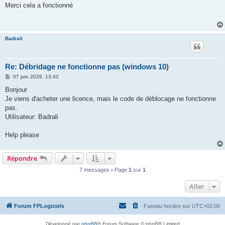
s
Merci cela a fonctionné
s
a
g
e
Badrali
Re: Débridage ne fonctionne pas (windows 10)
M
07 juin 2026, 13:42
e
s
Bonjour
s
Je viens d'acheter une licence, mais le code de déblocage ne fonctionne
a
g
pas.
e
Utilisateur: Badrali
Help please
Répondre
7 messages • Page
1
sur
1
Aller
Forum FPLogiciels
Fuseau horaire sur
UTC+02:00
Développé par
phpBB
® Forum Software © phpBB Limited