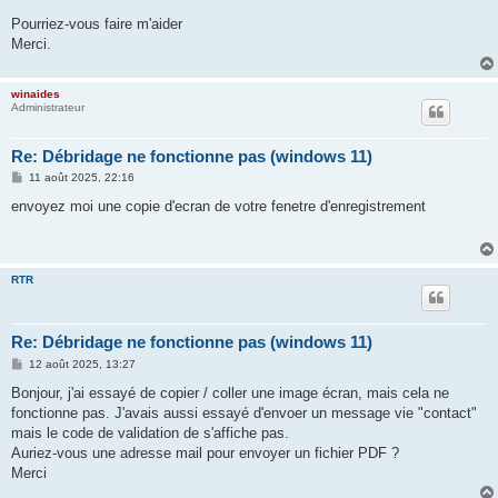
Pourriez-vous faire m'aider
Merci.
winaides
Administrateur
Re: Débridage ne fonctionne pas (windows 11)
M
11 août 2025, 22:16
e
s
envoyez moi une copie d'ecran de votre fenetre d'enregistrement
s
a
g
e
RTR
Re: Débridage ne fonctionne pas (windows 11)
M
12 août 2025, 13:27
e
s
Bonjour, j'ai essayé de copier / coller une image écran, mais cela ne
s
fonctionne pas. J'avais aussi essayé d'envoer un message vie "contact"
a
g
mais le code de validation de s'affiche pas.
e
Auriez-vous une adresse mail pour envoyer un fichier PDF ?
Merci