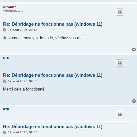
winaides
Administrateur
Re: Débridage ne fonctionne pas (windows 11)
M
16 août 2025, 20:43
e
s
Je vous ai renvoyez le code, vérifiez vos mail
s
a
g
e
RTR
Re: Débridage ne fonctionne pas (windows 11)
M
17 août 2025, 09:03
e
s
Merci cela a fonctionné
s
a
g
e
RTR
Re: Débridage ne fonctionne pas (windows 11)
M
17 août 2025, 09:03
e