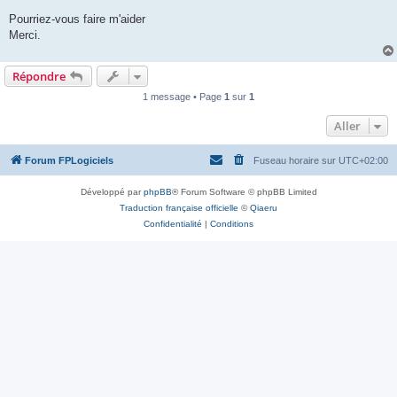
Pourriez-vous faire m'aider
Merci.
Répondre
1 message • Page
1
sur
1
Aller
Forum FPLogiciels
Fuseau horaire sur
UTC+02:00
Développé par
phpBB
® Forum Software © phpBB Limited
Traduction française officielle
©
Qiaeru
Confidentialité
|
Conditions