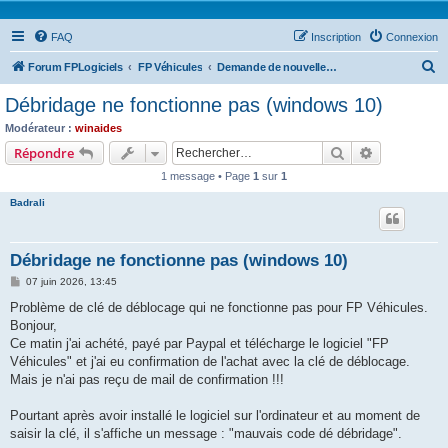
FAQ
Inscription
Connexion
R
Forum FPLogiciels
FP Véhicules
Demande de nouvelle clé de débridage
e
Débridage ne fonctionne pas (windows 10)
c
Modérateur :
winaides
h
Rechercher
Recherche 
Répondre
e
1 message • Page
1
sur
1
r
Badrali
c
h
Débridage ne fonctionne pas (windows 10)
e
M
07 juin 2026, 13:45
r
e
s
Problème de clé de déblocage qui ne fonctionne pas pour FP Véhicules.
s
Bonjour,
a
g
Ce matin j'ai achété, payé par Paypal et télécharge le logiciel "FP
e
Véhicules" et j'ai eu confirmation de l'achat avec la clé de déblocage.
Mais je n'ai pas reçu de mail de confirmation !!!
Pourtant après avoir installé le logiciel sur l'ordinateur et au moment de
saisir la clé, il s'affiche un message : "mauvais code dé débridage".