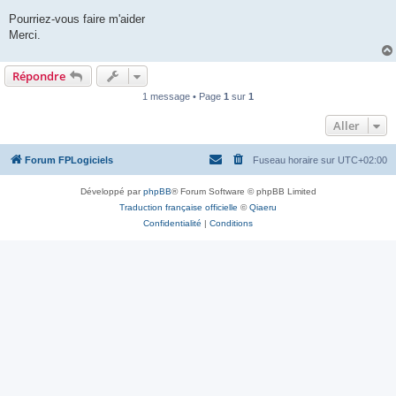
Pourriez-vous faire m'aider
Merci.
Répondre
1 message • Page
1
sur
1
Aller
Forum FPLogiciels
Fuseau horaire sur
UTC+02:00
Développé par
phpBB
® Forum Software © phpBB Limited
Traduction française officielle
©
Qiaeru
Confidentialité
|
Conditions