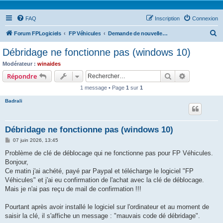
FAQ
Inscription
Connexion
R
Forum FPLogiciels
FP Véhicules
Demande de nouvelle clé de débridage
e
Débridage ne fonctionne pas (windows 10)
c
Modérateur :
winaides
h
Rechercher
Recherche 
Répondre
e
1 message • Page
1
sur
1
r
Badrali
c
h
Débridage ne fonctionne pas (windows 10)
e
M
07 juin 2026, 13:45
r
e
s
Problème de clé de déblocage qui ne fonctionne pas pour FP Véhicules.
s
Bonjour,
a
g
Ce matin j'ai achété, payé par Paypal et télécharge le logiciel "FP
e
Véhicules" et j'ai eu confirmation de l'achat avec la clé de déblocage.
Mais je n'ai pas reçu de mail de confirmation !!!
Pourtant après avoir installé le logiciel sur l'ordinateur et au moment de
saisir la clé, il s'affiche un message : "mauvais code dé débridage".