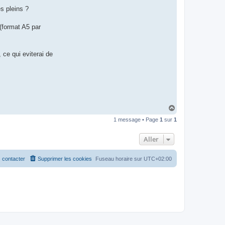
es pleins ?
 (format A5 par
, ce qui eviterai de
H
a
1 message • Page
1
sur
1
u
t
Aller
 contacter
Supprimer les cookies
Fuseau horaire sur
UTC+02:00