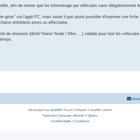
bile, afin de rentrer que les kilometrage par véhicules sans obligatoirement l
 grise" via l'appli PC, mais serait il pas plutot possible d'imprimer une fiche
chains entretiens prevu ou effectuées.
 de révisions (distri/ freins/ fluide / filtre.....) valable pour tout les vehicules
 temps.
Nous
Développé par
phpBB
® Forum Software © phpBB Limited
Traduction française officielle
©
Qiaeru
Confidentialité
|
Conditions