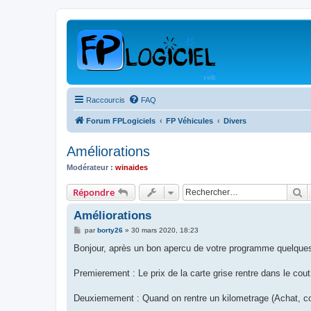
Raccourcis
FAQ
Forum FPLogiciels
FP Véhicules
Divers
Améliorations
Modérateur :
winaides
R
Répondre
Améliorations
M
par
borty26
»
30 mars 2020, 18:23
e
s
Bonjour, après un bon apercu de votre programme quelques 
s
a
g
Premierement : Le prix de la carte grise rentre dans le cou
e
Deuxiemement : Quand on rentre un kilometrage (Achat, contr