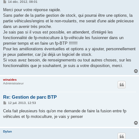
M
14 déc. 2012, 08:01
e
s
Merci pour votre réponse rapide.
s
Sans parler de la partie gestion de stock, qui pourrai être une options, la
a
g
partie véhicules/engins et le non-roulants, me serait d'une aide précieuse
e
dans un avenir très proche.
Je sais pas si il vous est possible, en attendent, d'intégré les
fonctionnalité de fp-motoculture à fp-véhicule les fusionner dans un
premier temps et en faire un fp-BTP !!!!!!!
Pour les améliorations éventuelles et options a y ajouter, personnellement
je peux patienter, car j'ai déjà un logiciel de stock.
Si vous avez besoin, de renseignements ou tout autres choses, sur les
fonctionnalités que je souhaitent, je suis a votre disposition, merci.
winaides
Administrateur
Re: Gestion de parc BTP
M
12 juil. 2013, 12:53
e
s
Cela fait pleusieurs fois qu'on me demande de faire la fusion entre fp
s
véhicules et fp motoculture, je vais y penser
a
g
e
Dylan