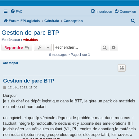
FAQ
Inscription
Connexion
R
Forum FPLogiciels
Générale
Conception
e
Gestion de parc BTP
c
Modérateur :
winaides
h
Rechercher
Recherche 
Répondre
e
6 messages • Page
1
sur
1
r
chefdepot
c
h
Gestion de parc BTP
e
M
12 déc. 2012, 11:50
r
e
s
Bonjour,
s
je suis chef de dépôt logistique dans le BTP, je gère un pack de matériels
a
g
roulant ou et non roulant.
e
un logiciel tel que fp véhicule dégrossi le problème mais dans mon cas il
faudrait intégré fp motoculture dedans et y apporté des améliorations !!!!
je doit gérer les véhicules roulant (VL, PL, engins de chantier),le matériels
non roulant (bétonnière, groupe électrogène, éléctroportatif), les cuves a