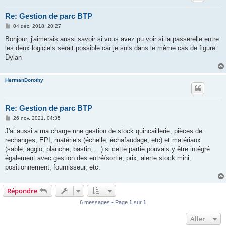
Re: Gestion de parc BTP
M
04 déc. 2018, 20:27
e
s
Bonjour, j'aimerais aussi savoir si vous avez pu voir si la passerelle entre
s
les deux logiciels serait possible car je suis dans le même cas de figure.
a
g
Dylan
e
HermanDorothy
Re: Gestion de parc BTP
M
26 nov. 2021, 04:35
e
s
J'ai aussi a ma charge une gestion de stock quincaillerie, pièces de
s
rechanges, EPI, matériels (échelle, échafaudage, etc) et matériaux
a
g
(sable, agglo, planche, bastin, ...) si cette partie pouvais y être intégré
e
également avec gestion des entré/sortie, prix, alerte stock mini,
positionnement, fournisseur, etc.
Répondre
6 messages • Page
1
sur
1
Aller