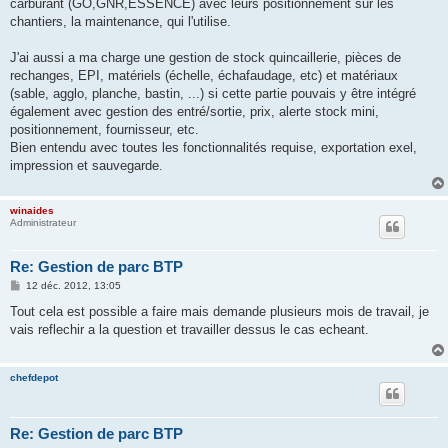
carburant (GO,GNR,ESSENCE) avec leurs positionnement sur les
chantiers, la maintenance, qui l'utilise.
J'ai aussi a ma charge une gestion de stock quincaillerie, pièces de
rechanges, EPI, matériels (échelle, échafaudage, etc) et matériaux
(sable, agglo, planche, bastin, ...) si cette partie pouvais y être intégré
également avec gestion des entré/sortie, prix, alerte stock mini,
positionnement, fournisseur, etc.
Bien entendu avec toutes les fonctionnalités requise, exportation exel,
impression et sauvegarde.
winaides
Administrateur
Re: Gestion de parc BTP
M
12 déc. 2012, 13:05
e
s
Tout cela est possible a faire mais demande plusieurs mois de travail, je
s
vais reflechir a la question et travailler dessus le cas echeant.
a
g
e
chefdepot
Re: Gestion de parc BTP