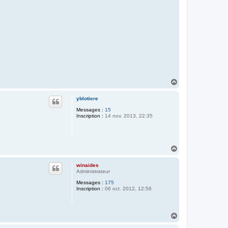
H
a
u
yblotiere
t
Messages :
15
Inscription :
14 nov. 2013, 22:35
H
a
u
winaides
t
Administrateur
Messages :
175
Inscription :
06 oct. 2012, 12:56
H
a