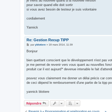
je viens au nouvelle quand à la nouvelle version
e
pour savoir quand elle doit sortir
si vous avez besoin de testeur je suis volontaire
cordialement
Yannick
Re: Gestion Recup TIPP
M
par
yblotiere
»
18 mars 2014, 11:39
e
s
Bonjour
s
a
g
bien quettant conscient que le développement n'est pas vot
e
je me permet de revenir vers vous quant au nouvelles fonct
produit car il est aujourd'* devenue intenable le fait d'atte
pouvez vous clairement me donner un délai précis car com
de ceci dépend le remboursement d'une partie de la tipp pou
yannick blotiere
Répondre
Revenir à « Programmation et amélioration en cours ..... »