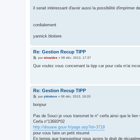
il serait intéressant d'avoir aussi la possibilité d'imprimer
cordialement
yannick blotiere
Re: Gestion Recup TIPP
M
par
winaides
»
08 déc. 2013, 17:37
e
s
Que voulez vous concernant la tipp car pour cela m'ai inconnu
s
a
g
e
Re: Gestion Recup TIPP
M
par
yblotiere
»
08 déc. 2013, 18:20
e
s
bonjour
s
a
g
Pas de Souci je vous transmet le n° cerfa ainsi que le lie
e
Cerfa n°13693*02
http://douane.gouv.fr/page.asp?id=3719
pour vous faire un petit résumé
En temps que transporteur nous avons le droit de récupérer 