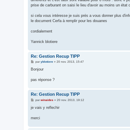
prise de carburant on saisi le lieu d'avoir au moins un état 
si cela vous intéresse je suis prés a vous donner plus d'in
le document Cerfa à remplir pour les douanes
cordialement
Yannick blotiere
Re: Gestion Recup TIPP
M
par
yblotiere
»
20 nov. 2013, 15:47
e
s
Bonjour
s
a
g
pas réponse ?
e
Re: Gestion Recup TIPP
M
par
winaides
»
20 nov. 2013, 19:12
e
s
je vais y reflechir
s
a
g
merci
e