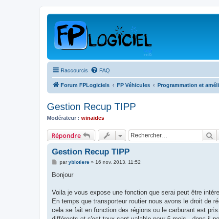
Raccourcis
FAQ
Forum FPLogiciels
FP Véhicules
Programmation et amélior
Gestion Recup TIPP
Modérateur :
winaides
R
Répondre
Gestion Recup TIPP
M
par
yblotiere
»
16 nov. 2013, 11:52
e
s
Bonjour
s
a
g
Voila je vous expose une fonction que serai peut être inté
e
En temps que transporteur routier nous avons le droit de ré
cela se fait en fonction des régions ou le carburant est pri
différents et c'est taux sont valable pour 6 mois . donc il p