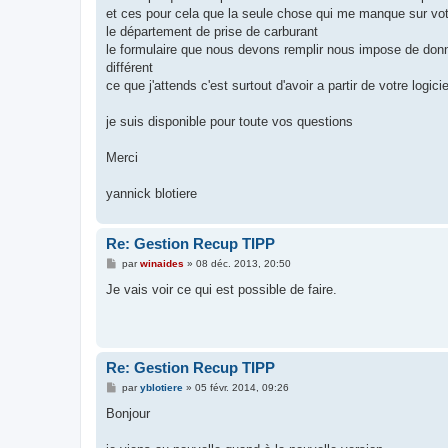
et ces pour cela que la seule chose qui me manque sur votre
le département de prise de carburant
le formulaire que nous devons remplir nous impose de donné
différent
ce que j'attends c'est surtout d'avoir a partir de votre log
je suis disponible pour toute vos questions
Merci
yannick blotiere
Re: Gestion Recup TIPP
M
par
winaides
»
08 déc. 2013, 20:50
e
s
Je vais voir ce qui est possible de faire.
s
a
g
e
Re: Gestion Recup TIPP
M
par
yblotiere
»
05 févr. 2014, 09:26
e
s
Bonjour
s
a
g