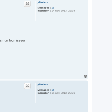
u
yblotiere
t
Messages :
15
Inscription :
14 nov. 2013, 22:35
sir un fournisseur
H
a
u
yblotiere
t
Messages :
15
Inscription :
14 nov. 2013, 22:35