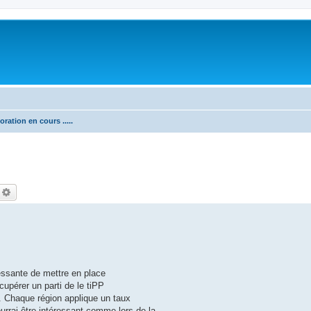
ation en cours .....
echercher
Recherche avancée
ressante de mettre en place
cupérer un parti de le tiPP
s. Chaque région applique un taux
ourrai être intéressant comme lors de la