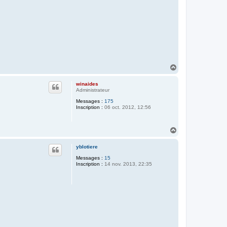
H
a
u
winaides
t
Administrateur
Messages :
175
Inscription :
06 oct. 2012, 12:56
H
a
u
yblotiere
t
Messages :
15
Inscription :
14 nov. 2013, 22:35