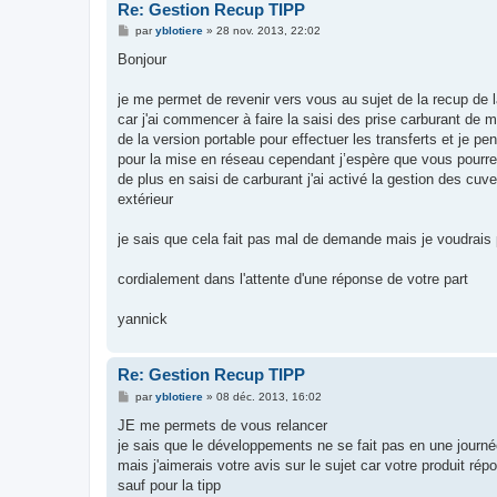
Re: Gestion Recup TIPP
M
par
yblotiere
»
28 nov. 2013, 22:02
e
s
Bonjour
s
a
g
je me permet de revenir vers vous au sujet de la recup de 
e
car j'ai commencer à faire la saisi des prise carburant de 
de la version portable pour effectuer les transferts et je p
pour la mise en réseau cependant j’espère que vous pourrez 
de plus en saisi de carburant j'ai activé la gestion des cu
extérieur
je sais que cela fait pas mal de demande mais je voudrais p
cordialement dans l'attente d'une réponse de votre part
yannick
Re: Gestion Recup TIPP
M
par
yblotiere
»
08 déc. 2013, 16:02
e
s
JE me permets de vous relancer
s
je sais que le développements ne se fait pas en une journ
a
g
mais j'aimerais votre avis sur le sujet car votre produit ré
e
sauf pour la tipp