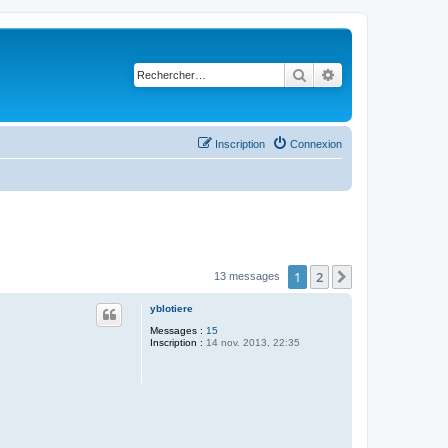
Rechercher
Recherche avancé
Inscription
Connexion
1
2
Suivant
13 messages
yblotiere
Messages :
15
Inscription :
14 nov. 2013, 22:35