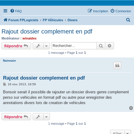
FAQ
Inscription
Connexion
R
Forum FPLogiciels
FP Véhicules
Divers
e
Rajout dossier complement en pdf
c
Modérateur :
winaides
h
Rechercher
Recherche 
Répondre
e
1 message • Page
1
sur
1
r
Nainnain
c
h
Rajout dossier complement en pdf
e
M
16 nov. 2013, 19:59
r
e
s
Bonsoir serait il possible de rajouter un dossier divers genre complement
s
perso sur vehicules en format pdf ou autre pour enregistrer des
a
g
annotations divers lors de creation de vehicules
e
Répondre
1 message • Page
1
sur
1
Aller