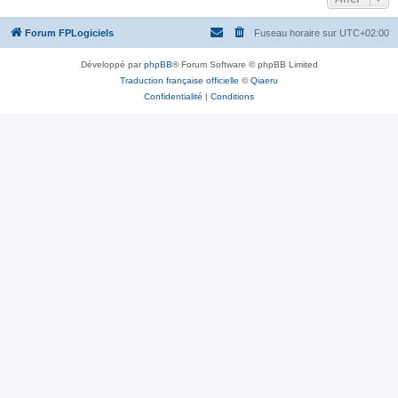
Forum FPLogiciels
Fuseau horaire sur
UTC+02:00
Développé par
phpBB
® Forum Software © phpBB Limited
Traduction française officielle
©
Qiaeru
Confidentialité
|
Conditions