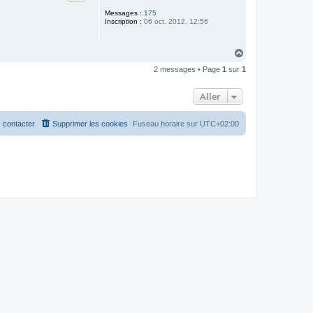
Messages :
175
Inscription :
06 oct. 2012, 12:56
H
a
2 messages • Page
1
sur
1
u
t
Aller
 contacter
Supprimer les cookies
Fuseau horaire sur
UTC+02:00