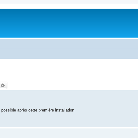
echercher
Recherche avancée
 possible après cette première installation