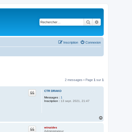
Rechercher
Recherche avancé
Inscription
Connexion
2 messages • Page
1
sur
1
CTR DRAKO
Messages :
1
Inscription :
13 sept. 2021, 21:47
H
a
u
winaides
t
Administrateur