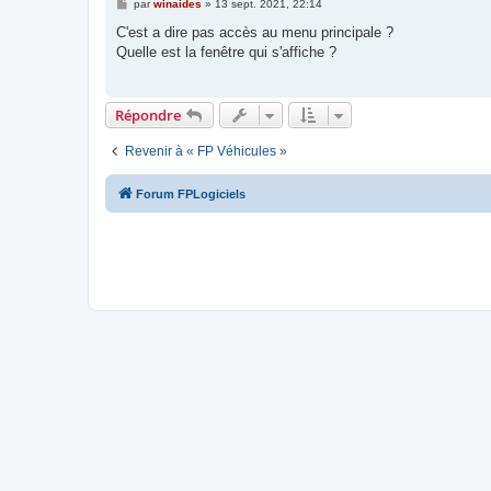
M
par
winaides
»
13 sept. 2021, 22:14
e
s
C'est a dire pas accès au menu principale ?
s
Quelle est la fenêtre qui s'affiche ?
a
g
e
Répondre
Revenir à « FP Véhicules »
Forum FPLogiciels