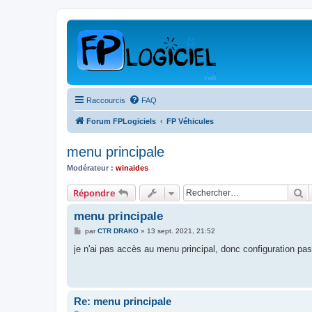
Raccourcis
FAQ
Forum FPLogiciels
FP Véhicules
menu principale
Modérateur :
winaides
R
Répondre
menu principale
M
par
CTR DRAKO
»
13 sept. 2021, 21:52
e
s
je n'ai pas accès au menu principal, donc configuration pas
s
a
g
e
Re: menu principale