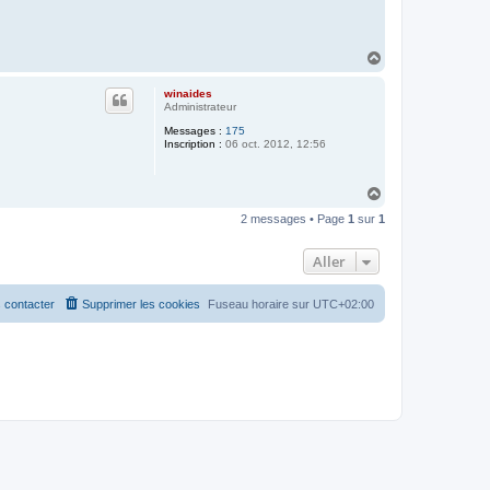
H
a
u
winaides
t
Administrateur
Messages :
175
Inscription :
06 oct. 2012, 12:56
H
a
2 messages • Page
1
sur
1
u
t
Aller
 contacter
Supprimer les cookies
Fuseau horaire sur
UTC+02:00