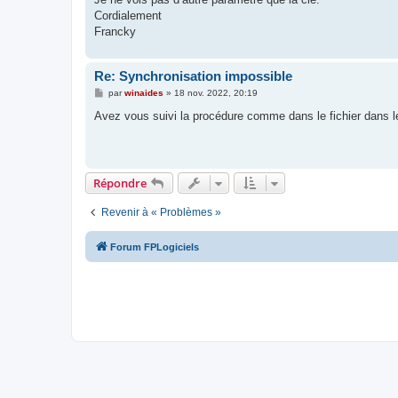
Cordialement
Francky
Re: Synchronisation impossible
M
par
winaides
»
18 nov. 2022, 20:19
e
s
Avez vous suivi la procédure comme dans le fichier dans l
s
a
g
e
Répondre
Revenir à « Problèmes »
Forum FPLogiciels