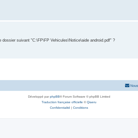
e dossier suivant "C:\FP\FP Vehicules\Notice\aide android.pdf" ?
Nous
Développé par
phpBB
® Forum Software © phpBB Limited
Traduction française officielle
©
Qiaeru
Confidentialité
|
Conditions