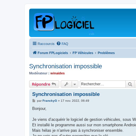
Raccourcis
FAQ
Forum FPLogiciels
FP Véhicules
Problèmes
Synchronisation impossible
Modérateur :
winaides
R
Répondre
Synchronisation impossible
M
par
FranckyG
»
17 nov. 2022, 06:49
e
s
Bonjour,
s
a
g
Je viens d’acquérir le logiciel de gestion véhicules, sous 
e
Et installé le programme aussi sur mon smartphone Androi
Mais hélas je n’arrive pas à synchroniser ensemble.
Je ne vois pas d’autre paramètre que la clé.