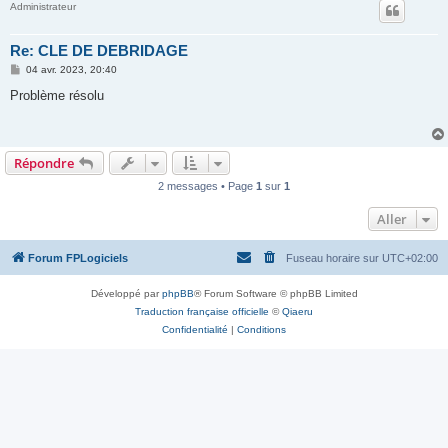
Administrateur
Re: CLE DE DEBRIDAGE
M
04 avr. 2023, 20:40
e
s
Problème résolu
s
a
g
e
Répondre
2 messages • Page
1
sur
1
Aller
Forum FPLogiciels
Fuseau horaire sur
UTC+02:00
Développé par
phpBB
® Forum Software © phpBB Limited
Traduction française officielle
©
Qiaeru
Confidentialité
|
Conditions