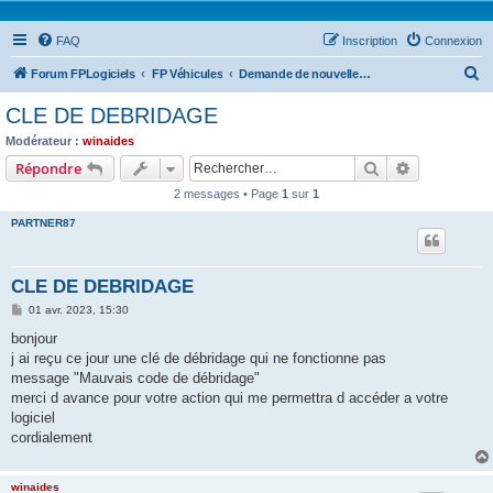
FAQ
Inscription
Connexion
R
Forum FPLogiciels
FP Véhicules
Demande de nouvelle clé de débridage
e
CLE DE DEBRIDAGE
c
Modérateur :
winaides
h
Rechercher
Recherche 
Répondre
e
2 messages • Page
1
sur
1
r
PARTNER87
c
h
CLE DE DEBRIDAGE
e
M
01 avr. 2023, 15:30
r
e
s
bonjour
s
j ai reçu ce jour une clé de débridage qui ne fonctionne pas
a
g
message "Mauvais code de débridage"
e
merci d avance pour votre action qui me permettra d accéder a votre
logiciel
cordialement
winaides