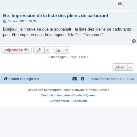
Re: Impression de la liste des pleins de carburant
M
18 févr. 2014, 20:36
e
s
Bonjour, j'ai trouvé se que je souhaitait : la liste des pleins de carburants
s
peut être imprimé dans la catégorie "Etat" et "Carburant"
a
g
e
Répondre
2 messages • Page
1
sur
1
Aller
Forum FPLogiciels
Fuseau horaire sur
UTC+02:00
Développé par
phpBB
® Forum Software © phpBB Limited
Traduction française officielle
©
Qiaeru
Confidentialité
|
Conditions