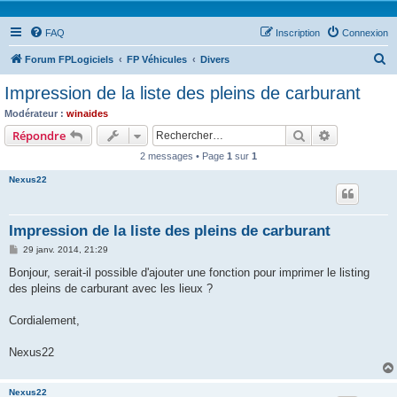
FAQ
Inscription
Connexion
R
Forum FPLogiciels
FP Véhicules
Divers
e
Impression de la liste des pleins de carburant
c
Modérateur :
winaides
h
Rechercher
Recherche 
Répondre
e
2 messages • Page
1
sur
1
r
Nexus22
c
h
Impression de la liste des pleins de carburant
e
M
29 janv. 2014, 21:29
r
e
s
Bonjour, serait-il possible d'ajouter une fonction pour imprimer le listing
s
des pleins de carburant avec les lieux ?
a
g
e
Cordialement,
Nexus22
Nexus22