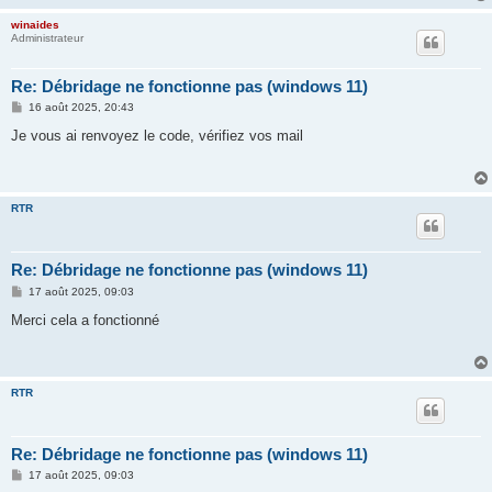
winaides
Administrateur
Re: Débridage ne fonctionne pas (windows 11)
M
16 août 2025, 20:43
e
s
Je vous ai renvoyez le code, vérifiez vos mail
s
a
g
e
RTR
Re: Débridage ne fonctionne pas (windows 11)
M
17 août 2025, 09:03
e
s
Merci cela a fonctionné
s
a
g
e
RTR
Re: Débridage ne fonctionne pas (windows 11)
M
17 août 2025, 09:03
e