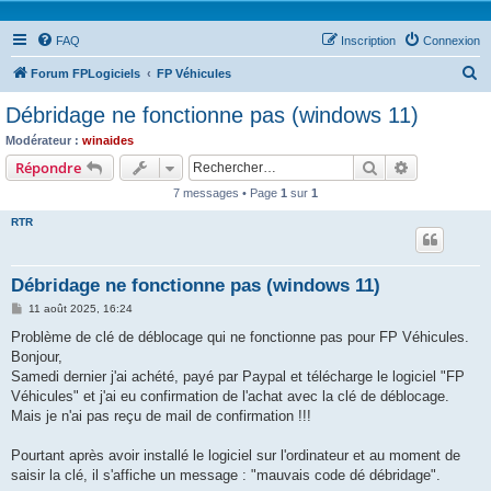
FAQ
Inscription
Connexion
R
Forum FPLogiciels
FP Véhicules
e
Débridage ne fonctionne pas (windows 11)
c
Modérateur :
winaides
h
Rechercher
Recherche 
Répondre
e
7 messages • Page
1
sur
1
r
RTR
c
h
Débridage ne fonctionne pas (windows 11)
e
M
11 août 2025, 16:24
r
e
s
Problème de clé de déblocage qui ne fonctionne pas pour FP Véhicules.
s
Bonjour,
a
g
Samedi dernier j'ai achété, payé par Paypal et télécharge le logiciel "FP
e
Véhicules" et j'ai eu confirmation de l'achat avec la clé de déblocage.
Mais je n'ai pas reçu de mail de confirmation !!!
Pourtant après avoir installé le logiciel sur l'ordinateur et au moment de
saisir la clé, il s'affiche un message : "mauvais code dé débridage".