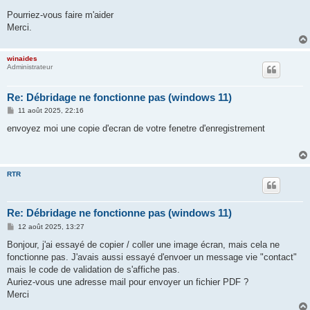
Pourriez-vous faire m'aider
Merci.
winaides
Administrateur
Re: Débridage ne fonctionne pas (windows 11)
M
11 août 2025, 22:16
e
s
envoyez moi une copie d'ecran de votre fenetre d'enregistrement
s
a
g
e
RTR
Re: Débridage ne fonctionne pas (windows 11)
M
12 août 2025, 13:27
e
s
Bonjour, j'ai essayé de copier / coller une image écran, mais cela ne
s
fonctionne pas. J'avais aussi essayé d'envoer un message vie "contact"
a
g
mais le code de validation de s'affiche pas.
e
Auriez-vous une adresse mail pour envoyer un fichier PDF ?
Merci