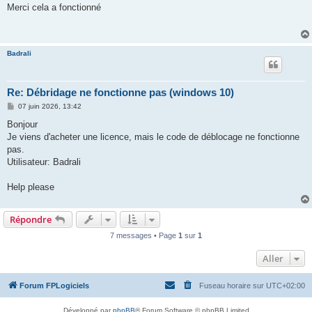
s
Merci cela a fonctionné
s
a
g
e
Badrali
Re: Débridage ne fonctionne pas (windows 10)
M
07 juin 2026, 13:42
e
s
Bonjour
s
Je viens d'acheter une licence, mais le code de déblocage ne fonctionne
a
g
pas.
e
Utilisateur: Badrali
Help please
Répondre
7 messages • Page
1
sur
1
Aller
Forum FPLogiciels
Fuseau horaire sur
UTC+02:00
Développé par
phpBB
® Forum Software © phpBB Limited