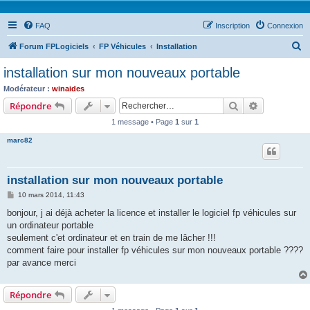
FAQ
Inscription
Connexion
R
Forum FPLogiciels
FP Véhicules
Installation
e
installation sur mon nouveaux portable
c
Modérateur :
winaides
h
Rechercher
Recherche 
Répondre
e
1 message • Page
1
sur
1
r
marc82
c
h
installation sur mon nouveaux portable
e
M
10 mars 2014, 11:43
r
e
s
bonjour, j ai déjà acheter la licence et installer le logiciel fp véhicules sur
s
un ordinateur portable
a
g
seulement c'et ordinateur et en train de me lâcher !!!
e
comment faire pour installer fp véhicules sur mon nouveaux portable ????
par avance merci
Répondre