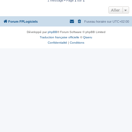
1 message • Page
1
sur
1
Aller
Forum FPLogiciels
Fuseau horaire sur
UTC+02:00
Développé par
phpBB
® Forum Software © phpBB Limited
Traduction française officielle
©
Qiaeru
Confidentialité
|
Conditions