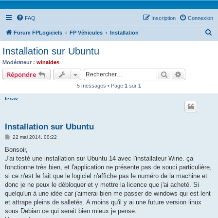
FAQ
Inscription
Connexion
R
Forum FPLogiciels
FP Véhicules
Installation
e
Installation sur Ubuntu
c
Modérateur :
winaides
h
Rechercher
Recherche 
Répondre
e
5 messages • Page
1
sur
1
r
lexav
c
h
Installation sur Ubuntu
e
M
22 mai 2014, 00:22
r
e
s
Bonsoir,
s
J'ai testé une installation sur Ubuntu 14 avec l'installateur Wine. ça
a
g
fonctionne très bien, et l'application ne présente pas de souci particulière,
e
si ce n'est le fait que le logiciel n'affiche pas le numéro de la machine et
donc je ne peux le débloquer et y mettre la licence que j'ai acheté. Si
quelqu'un à une idée car j'aimerai bien me passer de windows qui est lent
et attrape pleins de salletés. A moins qu'il y ai une future version linux
sous Debian ce qui serait bien mieux je pense.