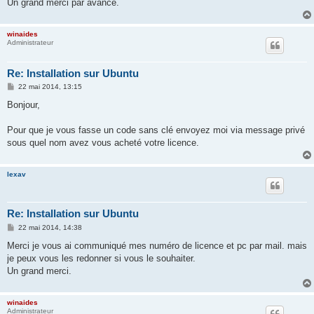
Un grand merci par avance.
winaides
Administrateur
Re: Installation sur Ubuntu
M
22 mai 2014, 13:15
e
s
Bonjour,
s
a
g
Pour que je vous fasse un code sans clé envoyez moi via message privé
e
sous quel nom avez vous acheté votre licence.
lexav
Re: Installation sur Ubuntu
M
22 mai 2014, 14:38
e
s
Merci je vous ai communiqué mes numéro de licence et pc par mail. mais
s
je peux vous les redonner si vous le souhaiter.
a
g
Un grand merci.
e
winaides
Administrateur