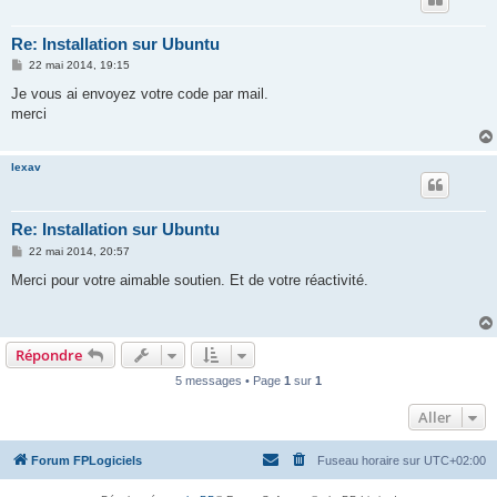
Re: Installation sur Ubuntu
M
22 mai 2014, 19:15
e
s
Je vous ai envoyez votre code par mail.
s
merci
a
g
e
lexav
Re: Installation sur Ubuntu
M
22 mai 2014, 20:57
e
s
Merci pour votre aimable soutien. Et de votre réactivité.
s
a
g
e
Répondre
5 messages • Page
1
sur
1
Aller
Forum FPLogiciels
Fuseau horaire sur
UTC+02:00