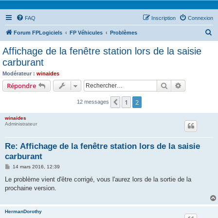
FAQ
Inscription
Connexion
R
Forum FPLogiciels
FP Véhicules
Problèmes
e
Affichage de la fenêtre station lors de la saisie
c
carburant
h
Modérateur :
winaides
e
Rechercher
Recherche 
Répondre
r
1
2
Précédent
12 messages
c
h
winaides
Administrateur
e
r
Re: Affichage de la fenêtre station lors de la saisie
carburant
M
14 mars 2016, 12:39
e
s
Le problème vient d'être corrigé, vous l'aurez lors de la sortie de la
s
prochaine version.
a
g
e
HermanDorothy