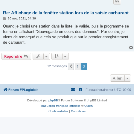
Re: Affichage de la fenêtre station lors de la saisie carburant
M
26 nov. 2021, 04:36
e
s
Quand je choisi une station dans la liste, je valide, puis le programme se
s
ferme en affichant "Sauvegarde en cours des données". Par contre, je
a
g
viens de remarqué que cela se produit que sur le premier enregistrement
e
de carburant.
Répondre
1
2
Précédent
12 messages
Aller
Forum FPLogiciels
Fuseau horaire sur
UTC+02:00
Développé par
phpBB
® Forum Software © phpBB Limited
Traduction française officielle
©
Qiaeru
Confidentialité
|
Conditions