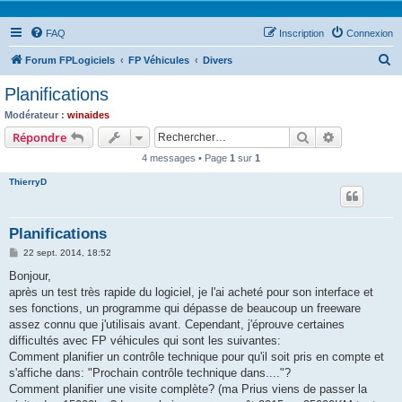
FAQ
Inscription
Connexion
R
Forum FPLogiciels
FP Véhicules
Divers
e
Planifications
c
Modérateur :
winaides
h
Rechercher
Recherche 
Répondre
e
4 messages • Page
1
sur
1
r
ThierryD
c
h
Planifications
e
M
22 sept. 2014, 18:52
r
e
s
Bonjour,
s
après un test très rapide du logiciel, je l'ai acheté pour son interface et
a
g
ses fonctions, un programme qui dépasse de beaucoup un freeware
e
assez connu que j'utilisais avant. Cependant, j'éprouve certaines
difficultés avec FP véhicules qui sont les suivantes:
Comment planifier un contrôle technique pour qu'il soit pris en compte et
s'affiche dans: "Prochain contrôle technique dans...."?
Comment planifier une visite complète? (ma Prius viens de passer la