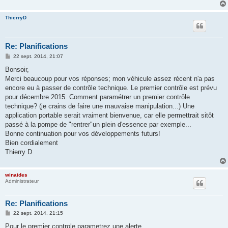
ThierryD
Re: Planifications
M
22 sept. 2014, 21:07
e
s
Bonsoir,
s
Merci beaucoup pour vos réponses; mon véhicule assez récent n'a pas
a
g
encore eu à passer de contrôle technique. Le premier contrôle est prévu
e
pour décembre 2015. Comment paramétrer un premier contrôle
technique? (je crains de faire une mauvaise manipulation...) Une
application portable serait vraiment bienvenue, car elle permettrait sitôt
passé à la pompe de "rentrer"un plein d'essence par exemple...
Bonne continuation pour vos développements futurs!
Bien cordialement
Thierry D
winaides
Administrateur
Re: Planifications
M
22 sept. 2014, 21:15
e
s
Pour le premier controle parametrez une alerte ...