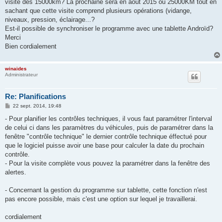
visite des 15000km? La prochaine sera en août 2015 ou 25000KM tout en
sachant que cette visite comprend plusieurs opérations (vidange,
niveaux, pression, éclairage...?
Est-il possible de synchroniser le programme avec une tablette Androïd?
Merci
Bien cordialement
winaides
Administrateur
Re: Planifications
M
22 sept. 2014, 19:48
e
s
- Pour planifier les contrôles techniques, il vous faut paramétrer l'interval
s
de celui ci dans les paramètres du véhicules, puis de paramétrer dans la
a
g
fenêtre "contrôle technique" le dernier contrôle technique éffectué pour
e
que le logiciel puisse avoir une base pour calculer la date du prochain
contrôle.
- Pour la visite complète vous pouvez la paramétrer dans la fenêtre des
alertes.
- Concernant la gestion du programme sur tablette, cette fonction n'est
pas encore possible, mais c'est une option sur lequel je travaillerai.
cordialement