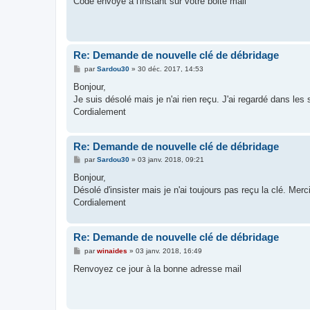
Code envoyé a l'instant sur votre boite mail
s
a
g
e
Re: Demande de nouvelle clé de débridage
M
par
Sardou30
»
30 déc. 2017, 14:53
e
s
Bonjour,
s
Je suis désolé mais je n'ai rien reçu. J'ai regardé dans les
a
g
Cordialement
e
Re: Demande de nouvelle clé de débridage
M
par
Sardou30
»
03 janv. 2018, 09:21
e
s
Bonjour,
s
Désolé d'insister mais je n'ai toujours pas reçu la clé. Merc
a
g
Cordialement
e
Re: Demande de nouvelle clé de débridage
M
par
winaides
»
03 janv. 2018, 16:49
e
s
Renvoyez ce jour à la bonne adresse mail
s
a
g
e