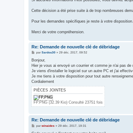
Cette décision a été prise suite à de trop nombreuses dema
Pour les demandes spécifiques je reste à votre disposition
Merci de votre compréhension.
Re: Demande de nouvelle clé de débridage
M
par
Sardou30
»
29 déc. 2017, 09:52
e
s
Bonjour,
s
Hier je vous ai envoyé un courrier et comme je n'ai pas de 
a
g
Je viens d'installer le logiciel sur un autre PC et j'ai effec
e
Je me tiens à votre disposition pour tout autre renseigneme
Cordialement
PIÈCES JOINTES
FP.PNG (32.39 Kio) Consulté 23751 fois
Re: Demande de nouvelle clé de débridage
M
par
winaides
»
29 déc. 2017, 19:31
e
s