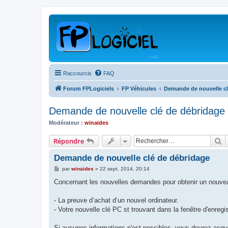
Raccourcis
FAQ
Forum FPLogiciels
FP Véhicules
Demande de nouvelle cl
Demande de nouvelle clé de débridage
Modérateur :
winaides
R
Répondre
Demande de nouvelle clé de débridage
M
par
winaides
»
22 sept. 2014, 20:14
e
s
Concernant les nouvelles demandes pour obtenir un nouvea
s
a
g
- La preuve d’achat d’un nouvel ordinateur.
e
- Votre nouvelle clé PC st trouvant dans la fenêtre d'enregi
Si aucunes informations n'est possibles, vous devrez acqué