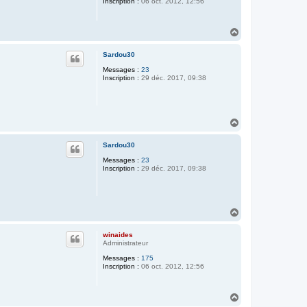
Inscription :
06 oct. 2012, 12:56
H
a
u
Sardou30
t
Messages :
23
Inscription :
29 déc. 2017, 09:38
H
a
u
Sardou30
t
Messages :
23
Inscription :
29 déc. 2017, 09:38
H
a
u
winaides
t
Administrateur
Messages :
175
Inscription :
06 oct. 2012, 12:56
H
a