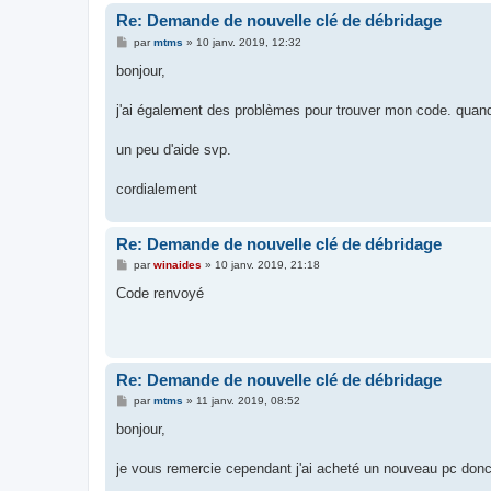
Re: Demande de nouvelle clé de débridage
M
par
mtms
»
10 janv. 2019, 12:32
e
s
bonjour,
s
a
g
j'ai également des problèmes pour trouver mon code. quand 
e
un peu d'aide svp.
cordialement
Re: Demande de nouvelle clé de débridage
M
par
winaides
»
10 janv. 2019, 21:18
e
s
Code renvoyé
s
a
g
e
Re: Demande de nouvelle clé de débridage
M
par
mtms
»
11 janv. 2019, 08:52
e
s
bonjour,
s
a
g
je vous remercie cependant j'ai acheté un nouveau pc donc
e