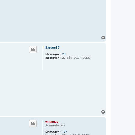
H
a
u
Sardou30
t
Messages :
23
Inscription :
29 déc. 2017, 09:38
H
a
u
winaides
t
Administrateur
Messages :
175