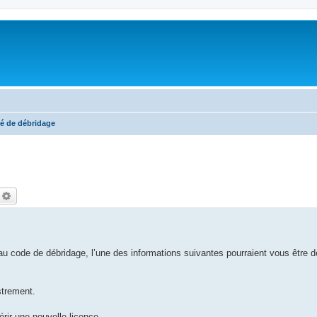
é de débridage
echercher
Recherche avancée
u code de débridage, l’une des informations suivantes pourraient vous être 
strement.
rir une nouvelle licence.