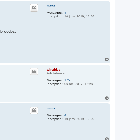
u
mtms
t
Messages :
4
Inscription :
10 janv. 2019, 12:29
de codes.
H
a
u
winaides
t
Administrateur
Messages :
175
Inscription :
06 oct. 2012, 12:56
H
a
u
mtms
t
Messages :
4
Inscription :
10 janv. 2019, 12:29
H