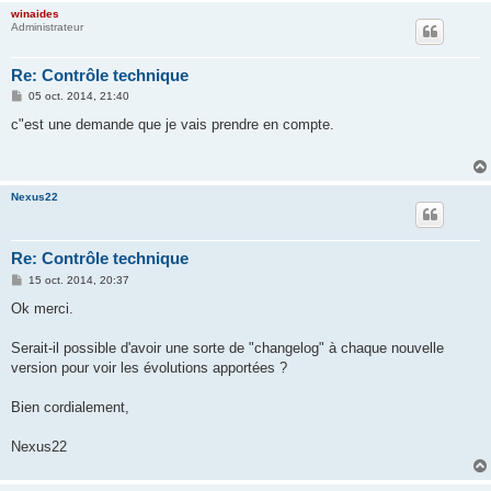
winaides
Administrateur
Re: Contrôle technique
M
05 oct. 2014, 21:40
e
s
c"est une demande que je vais prendre en compte.
s
a
g
e
Nexus22
Re: Contrôle technique
M
15 oct. 2014, 20:37
e
s
Ok merci.
s
a
g
Serait-il possible d'avoir une sorte de "changelog" à chaque nouvelle
e
version pour voir les évolutions apportées ?
Bien cordialement,
Nexus22