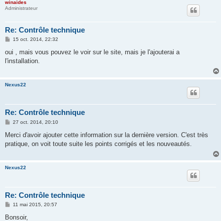
winaides
Administrateur
Re: Contrôle technique
M
15 oct. 2014, 22:32
e
s
oui , mais vous pouvez le voir sur le site, mais je l'ajouterai a
s
l'installation.
a
g
e
Nexus22
Re: Contrôle technique
M
27 oct. 2014, 20:10
e
s
Merci d'avoir ajouter cette information sur la dernière version. C'est très
s
pratique, on voit toute suite les points corrigés et les nouveautés.
a
g
e
Nexus22
Re: Contrôle technique
M
11 mai 2015, 20:57
e
s
Bonsoir,