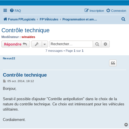
FAQ
Inscription
Connexion
R
Forum FPLogiciels
FP Véhicules
Programmation et amélioration en cours .....
e
Contrôle technique
c
Modérateur :
winaides
h
Rechercher
Recherche 
Répondre
e
7 messages • Page
1
sur
1
r
Nexus22
c
h
Contrôle technique
e
M
05 oct. 2014, 19:12
r
e
s
Bonjour,
s
a
g
Serait-il possible d'ajouter "Contrôle antipollution" dans le choix de la
e
nature du contrôle technique. Ce choix est intéressant pour les véhicules
utilitaires.
Cordialement.