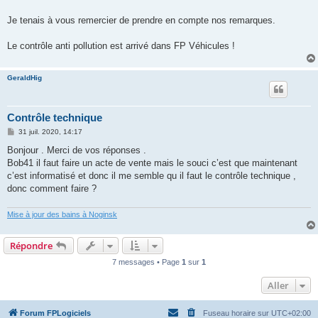
s
a
g
Je tenais à vous remercier de prendre en compte nos remarques.
e
Le contrôle anti pollution est arrivé dans FP Véhicules !
GeraldHig
Contrôle technique
M
31 juil. 2020, 14:17
e
s
Bonjour . Merci de vos réponses .
s
Bob41 il faut faire un acte de vente mais le souci c’est que maintenant
a
g
c’est informatisé et donc il me semble qu il faut le contrôle technique ,
e
donc comment faire ?
Mise à jour des bains à Noginsk
Répondre
7 messages • Page
1
sur
1
Aller
Forum FPLogiciels
Fuseau horaire sur
UTC+02:00