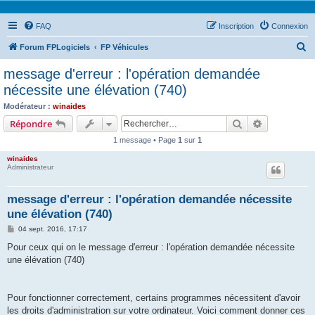
FAQ
Inscription
Connexion
R
Forum FPLogiciels
FP Véhicules
e
message d'erreur : l'opération demandée
c
nécessite une élévation (740)
h
Modérateur :
winaides
e
Rechercher
Recherche 
Répondre
r
1 message • Page
1
sur
1
c
winaides
h
Administrateur
e
message d'erreur : l'opération demandée nécessite
r
une élévation (740)
M
04 sept. 2016, 17:17
e
s
Pour ceux qui on le message d'erreur : l'opération demandée nécessite
s
une élévation (740)
a
g
e
Pour fonctionner correctement, certains programmes nécessitent d'avoir
les droits d'administration sur votre ordinateur. Voici comment donner ces