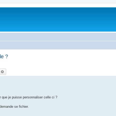
le ?
echercher
Recherche avancée
r que je puisse personnaliser celle ci ?
 demande se fichier.