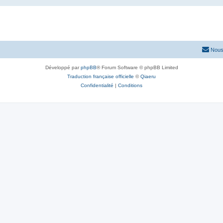
Nous
Développé par
phpBB
® Forum Software © phpBB Limited
Traduction française officielle
©
Qiaeru
Confidentialité
|
Conditions