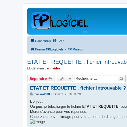
Raccourcis
FAQ
Forum FPLogiciels
FP Maison
ETAT ET REQUETTE , fichier introuvab
Modérateur :
winaides
R
Répondre
ETAT ET REQUETTE , fichier introuvable ?
M
par
Walti38
»
12 sept. 2018, 11:29
e
s
Bonjour,
s
Ou puis je télécharger le fichier
ETAT ET REQUETTE
, pou
a
g
Merci d'avance pour vos réponses.
e
Cliquez sur ouvrir l'image pour voir la boite de dialogue qui