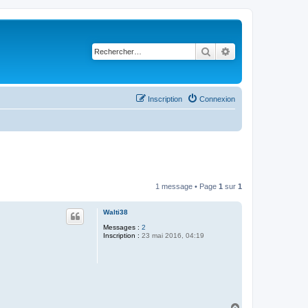
Rechercher
Recherche avancé
Inscription
Connexion
1 message • Page
1
sur
1
Walti38
Messages :
2
Inscription :
23 mai 2016, 04:19
H