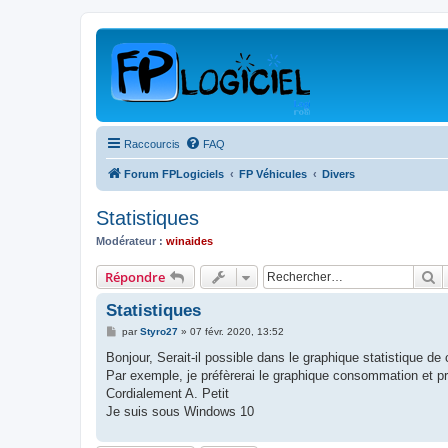
Raccourcis
FAQ
Forum FPLogiciels
FP Véhicules
Divers
Statistiques
Modérateur :
winaides
R
Répondre
Statistiques
M
par
Styro27
»
07 févr. 2020, 13:52
e
s
Bonjour, Serait-il possible dans le graphique statistique de c
s
Par exemple, je préfèrerai le graphique consommation et prix
a
g
Cordialement A. Petit
e
Je suis sous Windows 10