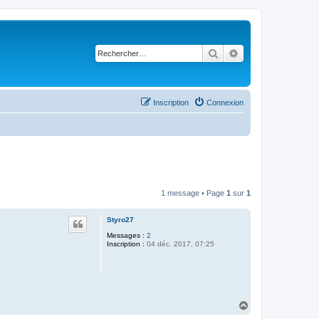
Rechercher
Recherche avancé
Inscription
Connexion
1 message • Page
1
sur
1
Styro27
Messages :
2
Inscription :
04 déc. 2017, 07:25
H
a