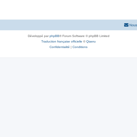
Nous
Développé par
phpBB
® Forum Software © phpBB Limited
Traduction française officielle
©
Qiaeru
Confidentialité
|
Conditions