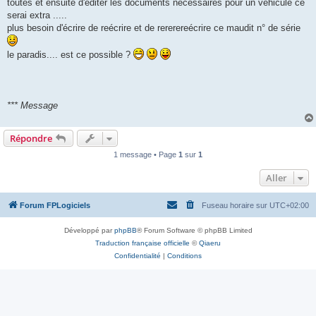
toutes et ensuite d'éditer les documents nécessaires pour un véhicule ce
serai extra .....
plus besoin d'écrire de reécrire et de rererereécrire ce maudit n° de série
le paradis.... est ce possible ?
*** Message
Répondre
1 message • Page
1
sur
1
Aller
Forum FPLogiciels
Fuseau horaire sur
UTC+02:00
Développé par
phpBB
® Forum Software © phpBB Limited
Traduction française officielle
©
Qiaeru
Confidentialité
|
Conditions