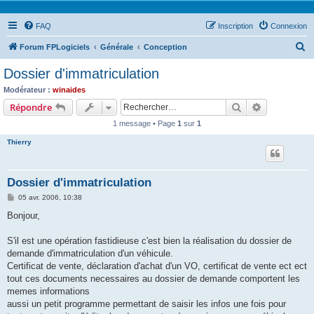
FAQ
Inscription
Connexion
R
Forum FPLogiciels
Générale
Conception
e
Dossier d'immatriculation
c
Modérateur :
winaides
h
Rechercher
Recherche 
Répondre
e
1 message • Page
1
sur
1
r
Thierry
c
h
Dossier d'immatriculation
e
M
05 avr. 2006, 10:38
r
e
s
Bonjour,
s
a
g
S'il est une opération fastidieuse c'est bien la réalisation du dossier de
e
demande d'immatriculation d'un véhicule.
Certificat de vente, déclaration d'achat d'un VO, certificat de vente ect ect
tout ces documents necessaires au dossier de demande comportent les
memes informations
aussi un petit programme permettant de saisir les infos une fois pour