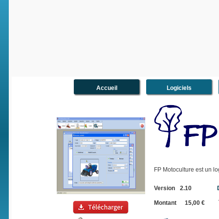
Accueil
Logiciels
FP Motoculture est un log
Version
2.10
Montant
15,00 €