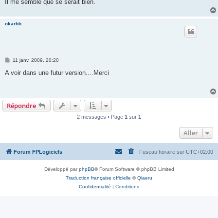
Il me semble que se serait bien.
okarbb
M
11 janv. 2009, 20:20
e
s
A voir dans une futur version....Merci
s
a
g
e
Répondre
2 messages • Page
1
sur
1
Aller
Forum FPLogiciels
Fuseau horaire sur
UTC+02:00
Développé par
phpBB
® Forum Software © phpBB Limited
Traduction française officielle
©
Qiaeru
Confidentialité
|
Conditions