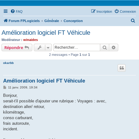
FAQ
Inscription
Connexion
R
Forum FPLogiciels
Générale
Conception
e
Amélioration logiciel FT Véhicule
c
Modérateur :
winaides
h
Rechercher
Recherche 
Répondre
e
2 messages • Page
1
sur
1
r
okarbb
c
h
Amélioration logiciel FT Véhicule
e
M
11 janv. 2009, 19:34
r
e
s
Bonjour,
s
serait-t'il possible d'ajouter une rubrique : Voyages : avec,
a
g
destination aller/ retour,
e
kilométrage,
conso carburant,
frais autoroute,
incident.